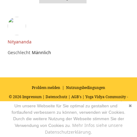
Nityananda
Geschlecht
Männlich
Problem melden
|
Nutzungsbedingungen
© 2026
Impressum
|
Datenschutz
|
AGB's
| Yoga Vidya Community -
Forum für Yoga, Meditation und Ayurveda
Powered by
Um unsere Webseite für Sie optimal zu gestalten und
✖
fortlaufend verbessern zu können, verwenden wir Cookies.
Durch die weitere Nutzung der Webseite stimmen Sie der
Mehr Infos siehe unsere
Verwendung von Cookies zu.
Datenschutzerklärung.