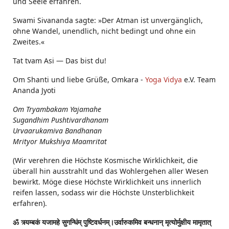
und Seele erfahren.
Swami Sivananda sagte: »Der Atman ist unvergänglich,
ohne Wandel, unendlich, nicht bedingt und ohne ein
Zweites.«
Tat tvam Asi ― Das bist du!
Om Shanti und liebe Grüße, Omkara -
Yoga Vidya
e.V. Team
Ananda Jyoti
Om Tryambakam Yajamahe
Sugandhim Pushtivardhanam
Urvaarukamiva Bandhanan
Mrityor Mukshiya Maamritat
(Wir verehren die Höchste Kosmische Wirklichkeit, die
überall hin ausstrahlt und das Wohlergehen aller Wesen
bewirkt. Möge diese Höchste Wirklichkeit uns innerlich
reifen lassen, sodass wir die Höchste Unsterblichkeit
erfahren).
ॐ त्र्यम्बकं यजामहे सुगन्धिंम् पुष्टिवर्धनम्।उर्वारुकमिव बन्धनान् मृत्योर्मुक्षीय मामृतात्