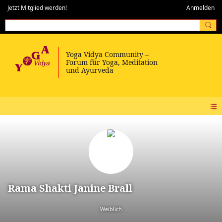
Jetzt Mitglied werden!
Anmelden
Rama Shakti Janine Brall
Weiblich