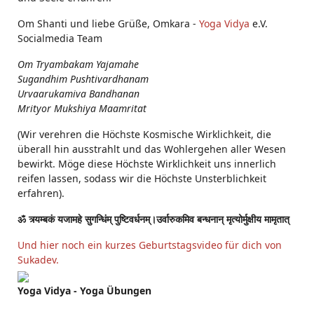
Om Shanti und liebe Grüße, Omkara -
Yoga Vidya
e.V.
Socialmedia Team
Om Tryambakam Yajamahe
Sugandhim Pushtivardhanam
Urvaarukamiva Bandhanan
Mrityor Mukshiya Maamritat
(Wir verehren die Höchste Kosmische Wirklichkeit, die
überall hin ausstrahlt und das Wohlergehen aller Wesen
bewirkt. Möge diese Höchste Wirklichkeit uns innerlich
reifen lassen, sodass wir die Höchste Unsterblichkeit
erfahren).
ॐ त्र्यम्बकं यजामहे सुगन्धिंम् पुष्टिवर्धनम्।उर्वारुकमिव बन्धनान् मृत्योर्मुक्षीय मामृतात्
Und hier noch ein kurzes Geburtstagsvideo für dich von
Sukadev.
Yoga Vidya - Yoga Übungen