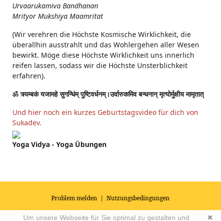
Urvaarukamiva Bandhanan
Mrityor Mukshiya Maamritat
(Wir verehren die Höchste Kosmische Wirklichkeit, die
überallhin ausstrahlt und das Wohlergehen aller Wesen
bewirkt. Möge diese Höchste Wirklichkeit uns innerlich
reifen lassen, sodass wir die Höchste Unsterblichkeit
erfahren).
ॐ त्र्यम्बकं यजामहे सुगन्धिंम् पुष्टिवर्धनम्।उर्वारुकमिव बन्धनान् मृत्योर्मुक्षीय मामृतात्
Und hier noch ein kurzes Geburtstagsvideo für dich von
Sukadev.
Yoga Vidya - Yoga Übungen
Problem melden
|
Nutzungsbedingungen
© 2026
Impressum
|
Datenschutz
|
AGB's
| Yoga Vidya Community -
Um unsere Webseite für Sie optimal zu gestalten und
✖