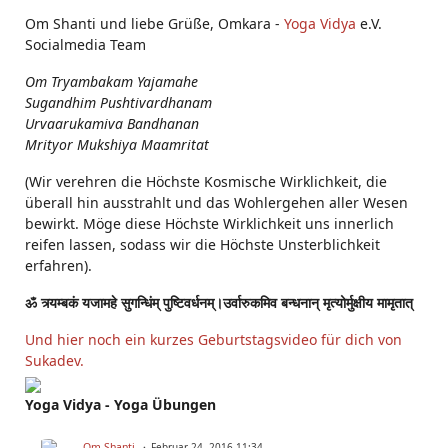
Om Shanti und liebe Grüße, Omkara -
Yoga Vidya
e.V.
Socialmedia Team
Om Tryambakam Yajamahe
Sugandhim Pushtivardhanam
Urvaarukamiva Bandhanan
Mrityor Mukshiya Maamritat
(Wir verehren die Höchste Kosmische Wirklichkeit, die
überall hin ausstrahlt und das Wohlergehen aller Wesen
bewirkt. Möge diese Höchste Wirklichkeit uns innerlich
reifen lassen, sodass wir die Höchste Unsterblichkeit
erfahren).
ॐ त्र्यम्बकं यजामहे सुगन्धिंम् पुष्टिवर्धनम्।उर्वारुकमिव बन्धनान् मृत्योर्मुक्षीय मामृतात्
Und hier noch ein kurzes Geburtstagsvideo für dich von
Sukadev.
Yoga Vidya - Yoga Übungen
Om Shanti
Februar 24, 2016 11:34