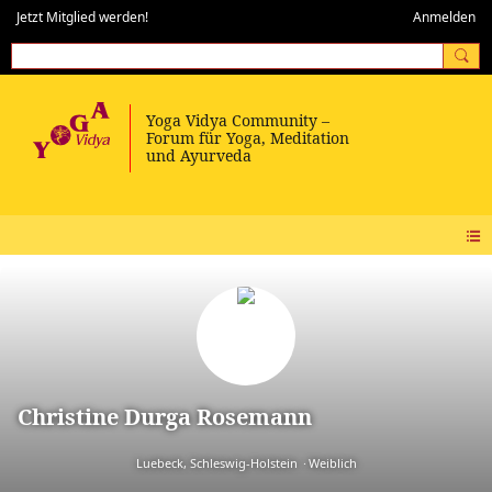
Jetzt Mitglied werden!
Anmelden
Christine Durga Rosemann
Luebeck, Schleswig-Holstein
Weiblich