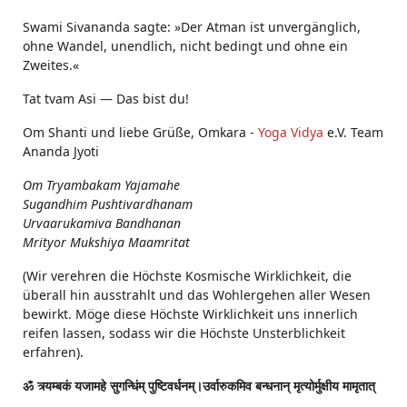
Swami Sivananda sagte: »Der Atman ist unvergänglich,
ohne Wandel, unendlich, nicht bedingt und ohne ein
Zweites.«
Tat tvam Asi ― Das bist du!
Om Shanti und liebe Grüße, Omkara -
Yoga Vidya
e.V. Team
Ananda Jyoti
Om Tryambakam Yajamahe
Sugandhim Pushtivardhanam
Urvaarukamiva Bandhanan
Mrityor Mukshiya Maamritat
(Wir verehren die Höchste Kosmische Wirklichkeit, die
überall hin ausstrahlt und das Wohlergehen aller Wesen
bewirkt. Möge diese Höchste Wirklichkeit uns innerlich
reifen lassen, sodass wir die Höchste Unsterblichkeit
erfahren).
ॐ त्र्यम्बकं यजामहे सुगन्धिंम् पुष्टिवर्धनम्।उर्वारुकमिव बन्धनान् मृत्योर्मुक्षीय मामृतात्