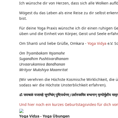
Ich wünsche dir von Herzen, dass sich alle Wolken auflö
Mögest du das Leben als eine Reise zu dir selbst erken
bist.
Für deine Yoga Praxis wünsche ich dir einen ruhigen Ge
üben und die Einheit von Körper, Geist und Seele erfah
Om Shanti und liebe Grüße, Omkara -
Yoga Vidya
e.V. S
Om Tryambakam Yajamahe
Sugandhim Pushtivardhanam
Urvaarukamiva Bandhanan
Mrityor Mukshiya Maamritat
(Wir verehren die Höchste Kosmische Wirklichkeit, die 
sodass wir die Höchste Unsterblichkeit erfahren).
ॐ त्र्यम्बकं यजामहे सुगन्धिंम् पुष्टिवर्धनम्।उर्वारुकमिव बन्धनान् मृत्योर्मुक्षीय मामृ
Und hier noch ein kurzes Geburtstagsvideo für dich vo
Yoga Vidya - Yoga Übungen