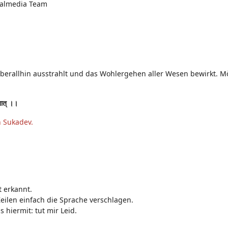
ialmedia Team
überallhin ausstrahlt und das Wohlergehen aller Wesen bewirkt. Mög
ृतात् ।।
n Sukadev.
t erkannt.
 Zeilen einfach die Sprache verschlagen.
hiermit: tut mir Leid.