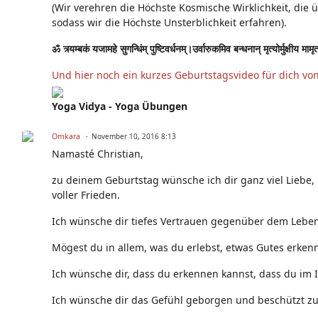
(Wir verehren die Höchste Kosmische Wirklichkeit, die 
sodass wir die Höchste Unsterblichkeit erfahren).
ॐ त्र्यम्बकं यजामहे सुगन्धिंम् पुष्टिवर्धनम्।उर्वारुकमिव बन्धनान् मृत्योर्मुक्षीय मामृ
Und hier noch ein kurzes Geburtstagsvideo für dich vo
Yoga Vidya - Yoga Übungen
Omkara
November 10, 2016 8:13
Namasté Christian,
zu deinem Geburtstag wünsche ich dir ganz viel Liebe,
voller Frieden.
Ich wünsche dir tiefes Vertrauen gegenüber dem Leben,
Mögest du in allem, was du erlebst, etwas Gutes erken
Ich wünsche dir, dass du erkennen kannst, dass du im 
Ich wünsche dir das Gefühl geborgen und beschützt zu s