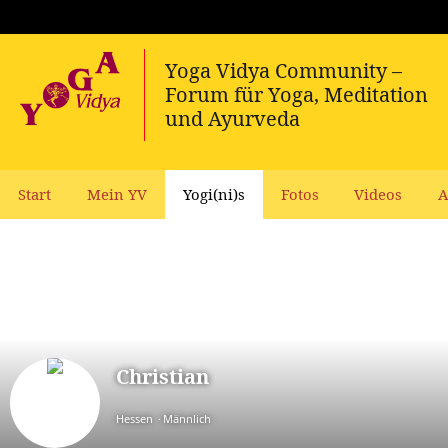
Start
Mein YV
Yogi(ni)s
Fotos
Videos
A
Christian
Hessen
Männlich