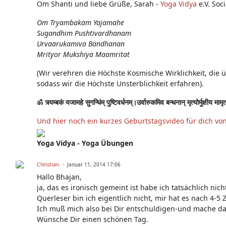
Om Shanti und liebe Grüße, Sarah -
Yoga Vidya
e.V. Soc
Om Tryambakam Yajamahe
Sugandhim Pushtivardhanam
Urvaarukamiva Bandhanan
Mrityor Mukshiya Maamritat
(Wir verehren die Höchste Kosmische Wirklichkeit, die 
sodass wir die Höchste Unsterblichkeit erfahren).
ॐ त्र्यम्बकं यजामहे सुगन्धिंम् पुष्टिवर्धनम्।उर्वारुकमिव बन्धनान् मृत्योर्मुक्षीय माम
Und hier noch ein kurzes Geburtstagsvideo für dich vo
Yoga Vidya - Yoga Übungen
Christian
Januar 11, 2014 17:06
Hallo Bhajan,
ja, das es ironisch gemeint ist habe ich tatsächlich nich
Querleser bin ich eigentlich nicht, mir hat es nach 4-5
Ich muß mich also bei Dir entschuldigen-und mache das 
Wünsche Dir einen schönen Tag.