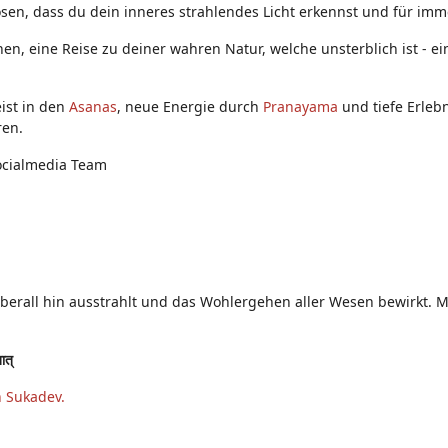
sen, dass du dein inneres strahlendes Licht erkennst und für immer
nen, eine Reise zu deiner wahren Natur, welche unsterblich ist - 
ist in den
Asanas
, neue Energie durch
Pranayama
und tiefe Erleb
ren.
ocialmedia Team
überall hin ausstrahlt und das Wohlergehen aller Wesen bewirkt. Mö
तात्
n Sukadev.