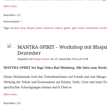
Mehr lesen...
Ansichten:
232
Kommentare:
1
Tags:
akasha
,
aura
,
bhajan_noam
,
brahma
,
chakra
,
gebet
,
gott
,
liebe
,
meditation
,
nirvan
MANTRA-SPIRIT – Workshop mit Bhajan 
Dezember
Gepostet von
Bhajan Noam
am 22. November 2014 um 9:30
MANTRA-SPIRIT bei Yoga Vidya Bad Meinberg. Alle Infos zum Wor
Dieses Wochenende wird den TeilnehmerInnen viel Freude und eine Menge n
Wirkung der Vokale und Konsonanten auf Körper, Seele, Geist und unser En
spezifischen Schwingungen können durch Üben er
Mehr lesen...
Ansichten:
200