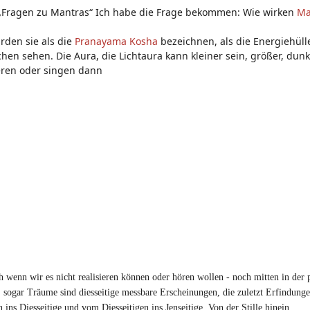
 „Fragen zu Mantras“ Ich habe die Frage bekommen: Wie wirken
Ma
rden sie als die
Pranayama Kosha
bezeichnen, als die Energiehül
n sehen. Die Aura, die Lichtaura kann kleiner sein, größer, dunk
ieren oder singen dann
 wenn wir es nicht realisieren können oder hören wollen - noch mitten in der 
n, sogar Träume sind diesseitige messbare Erscheinungen, die zuletzt Erfindung
 ins Diesseitige und vom Diesseitigen ins Jenseitige. Von der Stille hinein