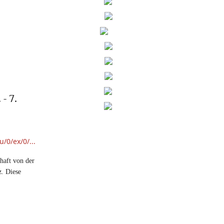
- 7.
/0/ex/0/...
haft von der
z. Diese