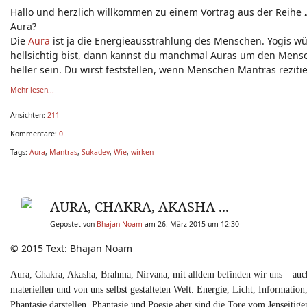
Hallo und herzlich willkommen zu einem Vortrag aus der Reihe
Aura?
Die
Aura
ist ja die Energieausstrahlung des Menschen. Yogis wü
hellsichtig bist, dann kannst du manchmal Auras um den Mensche
heller sein. Du wirst feststellen, wenn Menschen Mantras rezit
Mehr lesen...
Ansichten:
211
Kommentare:
0
Tags:
Aura
,
Mantras
,
Sukadev
,
Wie
,
wirken
AURA, CHAKRA, AKASHA ...
Gepostet von
Bhajan Noam
am 26. März 2015 um 12:30
© 2015 Text: Bhajan Noam
Aura, Chakra, Akasha, Brahma, Nirvana, mit alldem befinden wir uns – auch
materiellen und von uns selbst gestalteten Welt. Energie, Licht, Informatio
Phantasie darstellen. Phantasie und Poesie aber sind die Tore vom Jenseitigen