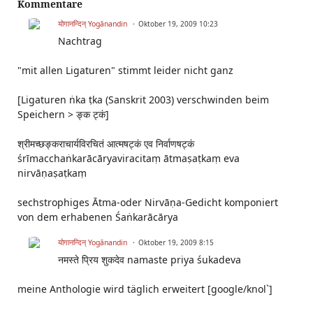
Kommentare
योगानन्दिन् Yogānandin
Oktober 19, 2009 10:23
Nachtrag
"mit allen Ligaturen" stimmt leider nicht ganz
[Ligaturen ṅka ṭka (Sanskrit 2003) verschwinden beim
Speichern > ङ्क ट्कं]
श्रीमच्छङ्कराचार्यविरचितं आत्मषट्कं एव निर्वाणषट्कं
śrīmacchaṅkarācāryaviracitaṃ ātmaṣaṭkaṃ eva
nirvāṇaṣaṭkaṃ
sechstrophiges Ātma-oder Nirvāṇa-Gedicht komponiert
von dem erhabenen Śaṅkarācārya
योगानन्दिन् Yogānandin
Oktober 19, 2009 8:15
नमस्ते प्रिय शुकदेव namaste priya śukadeva
meine Anthologie wird täglich erweitert [google/knol`]