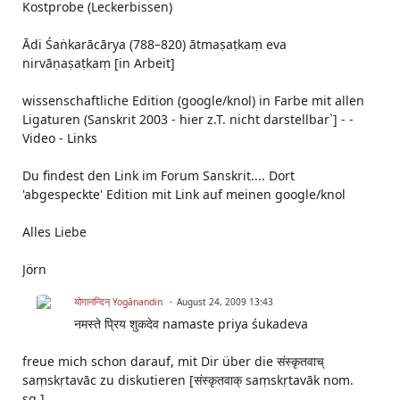
Kostprobe (Leckerbissen)
Ādi Śaṅkarācārya (788–820) ātmaṣaṭkaṃ eva
nirvāṇaṣaṭkaṃ [in Arbeit]
wissenschaftliche Edition (google/knol) in Farbe mit allen
Ligaturen (Sanskrit 2003 - hier z.T. nicht darstellbar`] - -
Video - Links
Du findest den Link im Forum Sanskrit.... Dort
'abgespeckte' Edition mit Link auf meinen google/knol
Alles Liebe
Jörn
योगानन्दिन् Yogānandin
August 24, 2009 13:43
नमस्ते प्रिय शुकदेव namaste priya śukadeva
freue mich schon darauf, mit Dir über die संस्कृतवाच्
saṃskṛtavāc zu diskutieren [संस्कृतवाक् saṃskṛtavāk nom.
sg.]