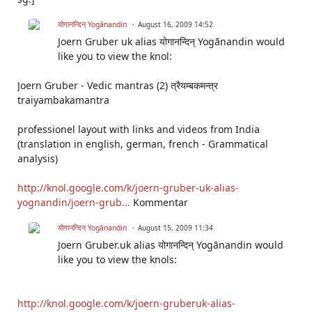
योगानन्दिन् Yogānandin
August 16, 2009 14:52
Joern Gruber uk alias योगानन्दिन् Yogānandin would
like you to view the knol:
Joern Gruber - Vedic mantras (2) त्रैयम्बकमन्त्र
traiyambakamantra
professionel layout with links and videos from India
(translation in english, german, french - Grammatical
analysis)
http://knol.google.com/k/joern-gruber-uk-alias-
yognandin/joern-grub...
Kommentar
योगानन्दिन् Yogānandin
August 15, 2009 11:34
Joern Gruber.uk alias योगानन्दिन् Yogānandin would
like you to view the knols:
http://knol.google.com/k/joern-gruberuk-alias-