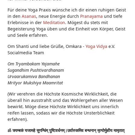
Für deine Yoga Praxis wünsche ich dir einen ruhigen Geist
in den
Asanas
, neue Energie durch
Pranayama
und tiefe
Erlebnisse in der
Meditation
. Mögest du stets mit
Begeisterung Yoga üben und die Einheit von Körper, Geist
und Seele erfahren.
Om Shanti und liebe Grüße, Omkara -
Yoga Vidya
e.V.
Socialmedia Team
Om Tryambakam Yajamahe
Sugandhim Pushtivardhanam
Urvaarukamiva Bandhanan
Mrityor Mukshiya Maamritat
(Wir verehren die Höchste Kosmische Wirklichkeit, die
überall hin ausstrahlt und das Wohlergehen aller Wesen
bewirkt. Möge diese Höchste Wirklichkeit uns innerlich
reifen lassen, sodass wir die Höchste Unsterblichkeit
erfahren).
ॐ त्र्यम्बकं यजामहे सुगन्धिंम् पुष्टिवर्धनम्।उर्वारुकमिव बन्धनान् मृत्योर्मुक्षीय मामृतात्