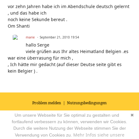
vor zehn Jahren habe ich im Abendschule deutsch gelernt
, und das habe ich
noch keine Sekunde bereut .
Om Shanti
marie
September 21, 2010 19:54
hallo Serge
viele grü§en aus Ihr altes Heimatland Belgien .es
war eine überrasung für mich ,
, Ich hätte mir gedacht (auf dieser Deutse seite gibt es
kein Belgier ) .
Problem melden
|
Nutzungsbedingungen
© 2026
Impressum
|
Datenschutz
|
AGB's
| Yoga Vidya Community -
Um unsere Webseite für Sie optimal zu gestalten und
✖
Forum für Yoga, Meditation und Ayurveda
Powered by
fortlaufend verbessern zu können, verwenden wir Cookies.
Durch die weitere Nutzung der Webseite stimmen Sie der
Mehr Infos siehe unsere
Verwendung von Cookies zu.