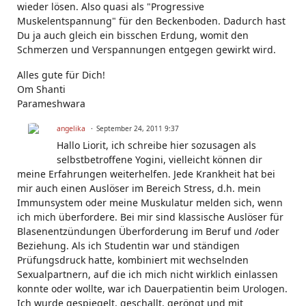
wieder lösen. Also quasi als "Progressive
Muskelentspannung" für den Beckenboden. Dadurch hast
Du ja auch gleich ein bisschen Erdung, womit den
Schmerzen und Verspannungen entgegen gewirkt wird.
Alles gute für Dich!
Om Shanti
Parameshwara
angelika
September 24, 2011 9:37
Hallo Liorit, ich schreibe hier sozusagen als
selbstbetroffene Yogini, vielleicht können dir
meine Erfahrungen weiterhelfen. Jede Krankheit hat bei
mir auch einen Auslöser im Bereich Stress, d.h. mein
Immunsystem oder meine Muskulatur melden sich, wenn
ich mich überfordere. Bei mir sind klassische Auslöser für
Blasenentzündungen Überforderung im Beruf und /oder
Beziehung. Als ich Studentin war und ständigen
Prüfungsdruck hatte, kombiniert mit wechselnden
Sexualpartnern, auf die ich mich nicht wirklich einlassen
konnte oder wollte, war ich Dauerpatientin beim Urologen.
Ich wurde gespiegelt, geschallt, geröngt und mit