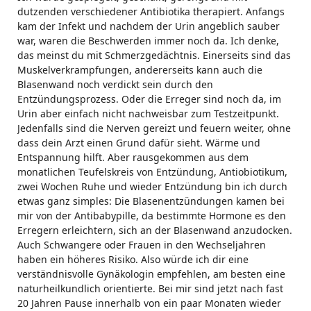
dutzenden verschiedener Antibiotika therapiert. Anfangs
kam der Infekt und nachdem der Urin angeblich sauber
war, waren die Beschwerden immer noch da. Ich denke,
das meinst du mit Schmerzgedächtnis. Einerseits sind das
Muskelverkrampfungen, andererseits kann auch die
Blasenwand noch verdickt sein durch den
Entzündungsprozess. Oder die Erreger sind noch da, im
Urin aber einfach nicht nachweisbar zum Testzeitpunkt.
Jedenfalls sind die Nerven gereizt und feuern weiter, ohne
dass dein Arzt einen Grund dafür sieht. Wärme und
Entspannung hilft. Aber rausgekommen aus dem
monatlichen Teufelskreis von Entzündung, Antiobiotikum,
zwei Wochen Ruhe und wieder Entzündung bin ich durch
etwas ganz simples: Die Blasenentzündungen kamen bei
mir von der Antibabypille, da bestimmte Hormone es den
Erregern erleichtern, sich an der Blasenwand anzudocken.
Auch Schwangere oder Frauen in den Wechseljahren
haben ein höheres Risiko. Also würde ich dir eine
verständnisvolle Gynäkologin empfehlen, am besten eine
naturheilkundlich orientierte. Bei mir sind jetzt nach fast
20 Jahren Pause innerhalb von ein paar Monaten wieder