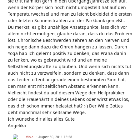
sie tritt nämlich gern in den Übergangsjahreszeiten auf,
wenn der Körper sich noch nicht umgestellt hat auf den
Temperaturwechsel und man zu leicht bekleidet die ersten
oder letzten Sonnenstrahlen auf der Parkbank genießt..
Du merkst, es gibt unzählige Ansatzpunkte, lass dich vor
allem nicht ermutigen, glaube daran, dass du das Problem
löst. Chronische Beschwerden zehren an den Nerven und
ich neige dann dazu die Ohren hängen zu lassen. Durch
Yoga hab ich gelernt positiv zu denken, das Prana dahin
zu lenken, wo es gebraucht wird und an meine
Selbstheilungskräfte zu glauben. Und wenn sich nichts tut
auch nicht zu verzweifeln, sondern zu denken, dass dann
das Leiden offenbar gerade einen bestimmten Sinn hat,
den man erst mit zeitlichem Abstand erkennen kann.
Vielleicht findest du auf diesem Wege den Heilpraktiker
oder die Frauenärztin deines Lebens oder wirst etwas los,
das dich schon immer belastet hat? ;-) Der Wille Gottes
geht manchmal sehr seltsame Wege.
Ich wünsche dir alles alles Gute
Angelika
Viola
August 30, 2011 15:58