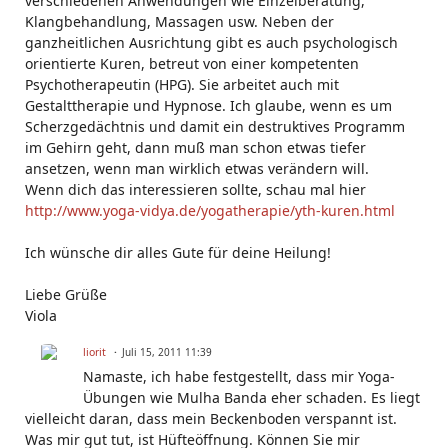
verschiedenen Anwendungen wie Einzelberatung,
Klangbehandlung, Massagen usw. Neben der
ganzheitlichen Ausrichtung gibt es auch psychologisch
orientierte Kuren, betreut von einer kompetenten
Psychotherapeutin (HPG). Sie arbeitet auch mit
Gestalttherapie und Hypnose. Ich glaube, wenn es um
Scherzgedächtnis und damit ein destruktives Programm
im Gehirn geht, dann muß man schon etwas tiefer
ansetzen, wenn man wirklich etwas verändern will.
Wenn dich das interessieren sollte, schau mal hier
http://www.yoga-vidya.de/yogatherapie/yth-kuren.html
Ich wünsche dir alles Gute für deine Heilung!
Liebe Grüße
Viola
liorit
Juli 15, 2011 11:39
Namaste, ich habe festgestellt, dass mir Yoga-
Übungen wie Mulha Banda eher schaden. Es liegt
vielleicht daran, dass mein Beckenboden verspannt ist.
Was mir gut tut, ist Hüfteöffnung. Können Sie mir