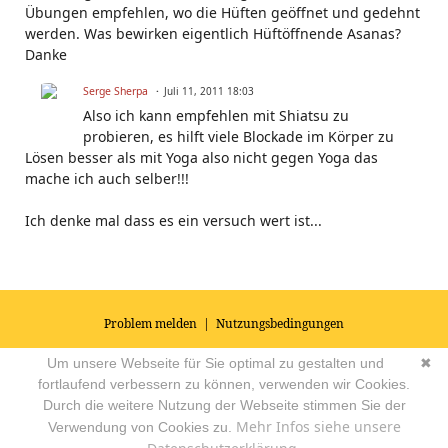
Übungen empfehlen, wo die Hüften geöffnet und gedehnt
werden. Was bewirken eigentlich Hüftöffnende Asanas?
Danke
Serge Sherpa
Juli 11, 2011 18:03
Also ich kann empfehlen mit Shiatsu zu
probieren, es hilft viele Blockade im Körper zu
Lösen besser als mit Yoga also nicht gegen Yoga das
mache ich auch selber!!!
Ich denke mal dass es ein versuch wert ist...
Problem melden
|
Nutzungsbedingungen
© 2026
Impressum
|
Datenschutz
|
AGB's
| Yoga Vidya Community -
Um unsere Webseite für Sie optimal zu gestalten und
✖
Forum für Yoga, Meditation und Ayurveda
Powered by
fortlaufend verbessern zu können, verwenden wir Cookies.
Durch die weitere Nutzung der Webseite stimmen Sie der
Mehr Infos siehe unsere
Verwendung von Cookies zu.