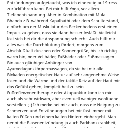
Entzündungen aufgetaucht, was ich eindeutig auf Stress
zurückführen kann. Bei mir hilft Yoga, vor allem
Tiefenentspannung. Aber in Kombination mit Mula
Bhanda z.B. während Kapalbathi oder dem Schulterstand,
einfach um der Muskulatur des Beckenbodens erst einen
Impuls zu geben, dass sie dann besser losläßt. Vielleicht
löst sich bei dir die Anspannung schlecht. Auch hilft mir
alles was die Durchblutung fördert, morgens zum
Abschluß kalt duschen oder Sonnengrüße, bis ich richtig
warm bin, oder Vollbäder, Fußbäder oder Fußmassagen.
Bin auch gläubiger Anhänger von
Ayurvedaganzkörpermassagen, da sie bei mir alle
Blokaden energetischer Natur auf sehr angenehme Weise
lösen und die Wärme und der taktile Reiz auf der Haut mir
das Gefühl geben, komplett heil zu sein.
Fußreflexzonentherapie oder Akupunktur kann ich mir
auch als sehr wirksam, aber eventuell weniger wohltuend
vorstellen. ;-) Ich merke bei mir auch, dass die Neigung zu
Schmerzen und Entzündungen bei mir fast immer mit
kalten Füßen und einem kalten Hintern einhergeht. Man
nennt die Blasenentzündung ja auch Parkbankkrankheit,