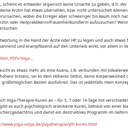
n, scheint es entweder organisch keine Ursache zu geben, d.h. der
t) deine Ärztin hat etwas übersehen, bzw. nicht untersuchen könne
rursachen, wobei die Erreger aber schwieriger bis kaum noch nac
ztin oder Heilpraktikerin/Frauenheilkundlerin aufzusuchen? Wenn’
versuchen.
antwortung in die Hand der Ärzte oder HP zu legen und auch etwas f
ntspannend und krampflösend auf den Unterleib wirkt, vor allem i
ihen_PDFs/Yoga...
cht es etwas mehr als eine Asana, z.B. verbunden mit (idealerwei
ne höhere Instanz, sei es dein Höheres Selbst, deine Körperweisheit
größtmöglichen Besten ausführen. Das ist jedenfalls mein Konzep
uch Yoga-Therapie-Kuren an – für 5, 7 oder 14 Tage mit verschi
bt es auch psychologisch orientierte Kuren, betreut von einer ko
 Scherzgedächtnis und damit ein destruktives Programm im Gehir
://www.yoga-vidya.de/yogatherapie/yth-kuren.html