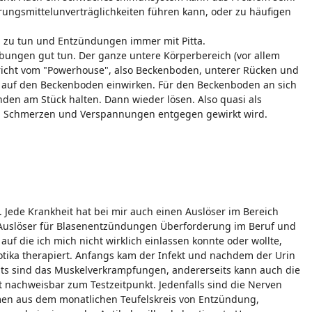
ungsmittelunverträglichkeiten führen kann, oder zu häufigen
 zu tun und Entzündungen immer mit Pitta.
bungen gut tun. Der ganze untere Körperbereich (vor allem
spricht vom "Powerhouse", also Beckenboden, unterer Rücken und
kt auf den Beckenboden einwirken. Für den Beckenboden an sich
nden am Stück halten. Dann wieder lösen. Also quasi als
en Schmerzen und Verspannungen entgegen gewirkt wird.
n. Jede Krankheit hat bei mir auch einen Auslöser im Bereich
e Auslöser für Blasenentzündungen Überforderung im Beruf und
f die ich mich nicht wirklich einlassen konnte oder wollte,
otika therapiert. Anfangs kam der Infekt und nachdem der Urin
its sind das Muskelverkrampfungen, andererseits kann auch die
 nachweisbar zum Testzeitpunkt. Jedenfalls sind die Nerven
men aus dem monatlichen Teufelskreis von Entzündung,