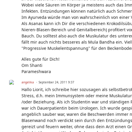
Wobei viele Säuren im Körper ja meistens auch das Im
Infekten. Entzündungen können natürlich auch Schmer
Im Ayurveda würde man von wahrscheinlich von einer 
Als Asanas kann ich Dir die verschiedenen Krokodilsü
Nieren-Blasen-Bereich und Genitalbereich) profitiert 
Bauch. Du solltest also auch die Muskulatur des unter
fällt mir auch nichts besseres als Mula Bandha ein. Vi
"Progressive Muskelentspannung" für den Beckenboden
Alles gute für Dich!
Om Shanti
Parameshwara
angelika
September 24, 2011 9:37
Hallo Liorit, ich schreibe hier sozusagen als selbstbet
Stress, d.h. mein Immunsystem oder meine Muskulatur 
/oder Beziehung. Als ich Studentin war und ständigen P
war ich Dauerpatientin beim Urologen. Ich wurde gespi
angeblich sauber war, waren die Beschwerden immer no
Blasenwand noch verdickt sein durch den Entzündungspr
gereizt und feuern weiter, ohne dass dein Arzt einen