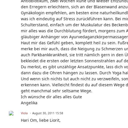
Antiobiotikum, zwei Wochen Ruhe und wieder Entzündu
den Erregern erleichtern, sich an der Blasenwand anzu
Gynäkologin empfehlen, am besten eine naturheilkundli
was ich eindeutig auf Stress zurückführen kann. Bei m
Schulterstand, einfach um der Muskulatur des Beckenbod
mir alles was die Durchblutung fördert, morgens zum 
gläubiger Anhänger von Ayurvedaganzkörpermassagen, d
Haut mir das Gefühl geben, komplett heil zu sein. Fußr
merke bei mir auch, dass die Neigung zu Schmerzen u
auch Parkbankkrankheit, sie tritt nämlich gern in den
bekleidet die ersten oder letzten Sonnenstrahlen auf d
Du merkst, es gibt unzählige Ansatzpunkte, lass dich 
dann dazu die Ohren hängen zu lassen. Durch Yoga hab 
Und wenn sich nichts tut auch nicht zu verzweifeln, s
erkennen kann. Vielleicht findest du auf diesem Wege de
geht manchmal sehr seltsame Wege.
Ich wünsche dir alles alles Gute
Angelika
Viola
August 30, 2011 15:58
Hari Om, liebe Liorit,