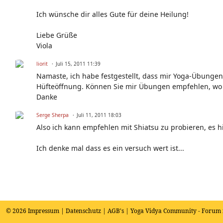
Ich wünsche dir alles Gute für deine Heilung!
Liebe Grüße
Viola
liorit
Juli 15, 2011 11:39
Namaste, ich habe festgestellt, dass mir Yoga-Übungen 
Hüfteöffnung. Können Sie mir Übungen empfehlen, wo 
Danke
Serge Sherpa
Juli 11, 2011 18:03
Also ich kann empfehlen mit Shiatsu zu probieren, es hi
Ich denke mal dass es ein versuch wert ist...
© 2026
Impressum
|
Datenschutz
|
AGB's
| Yoga Vidya Community - Forum 