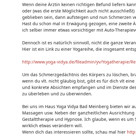
Wenn deine Ärztin keinen richtigen Befund liefern kan
oder (was die erste Möglichkeit auch nicht ausschließ
geblieben sein, dann aufsteigen und nun Schmerzen ve
Hast du schon mal in Erwägung gezogen, eine zweite Är
ich selber immer etwas vorsichtiger mit Auto-Therapie
Dennoch ist es natürlich sinnvoll, nicht die ganze Ver
Hier ist ein Link zu einer Yogareihe, die insgesamt e
http://www.yoga-vidya.de/fileadmin/yv/Yogatherapie/Re
Um das Schmerzgedächtnis des Körpers zu löschen, brau
wenn du vlt. nicht gläubig bist, gibt es für dich vlt ei
und konkrete Absichten empfangen und im Dienste des 
zu überleben und zu überwinden.
Bei uns im Haus Yoga Vidya Bad Meinberg bieten wir a
Massagen usw. Neben der ganzheitlichen Ausrichtung gi
Gestalttherapie und Hypnose. Ich glaube, wenn es um
wirklich etwas verändern will.
Wenn dich das interessieren sollte, schau mal hier
http