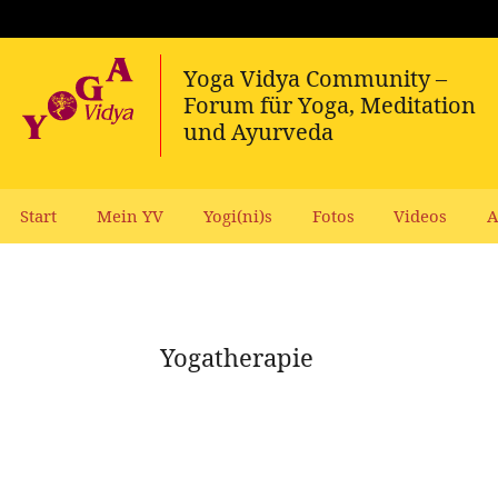
Start
Mein YV
Yogi(ni)s
Fotos
Videos
A
Yogatherapie