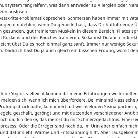
munsystem "angreifen", was dann entweder zu Allergien oder Nahr
zen auslösen.
Vata/Pitta-Problematik sprechen. Schmerzen haben immer mit Vata
bungen empfehlen, wenn Du gemerkt hast, dass Dir hüftöffnende Ü
von gesunden, gut trainierten Muskeln in diesem Bereich. Pilates 
en Rückens und des Bauches trainieren. So kannst Du auch indire
elleicht übst Du es noch einmal ganz sanft. Immer nur wenige Seku
. Dadurch hast Du ja auch gleich ein bisschen Erdung, womit d
roffene Yogini, vielleicht können dir meine Erfahrungen weiterhelfe
melden sich, wenn ich mich überfordere. Bei mir sind klassisch
rüfungsdruck hatte, kombiniert mit wechselnden Sexualpartnern, au
egelt, geschallt, geröngt und mit dutzenden verschiedener Antibi
ch da. Ich denke, das meinst du mit Schmerzgedächtnis. Einerse
ozess. Oder die Erreger sind noch da, im Urin aber einfach nicht
 Grund dafür sieht. Wärme und Entspannung hilft. Aber rausgekom