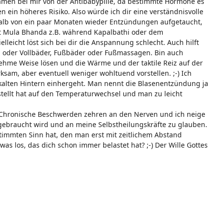
men bei mir von der Antibabypille, da bestimmte Hormone es
ein höheres Risiko. Also würde ich dir eine verständnisvolle
erhalb von ein paar Monaten wieder Entzündungen aufgetaucht,
mit Mula Bhanda z.B. während Kapalbathi oder dem
leicht löst sich bei dir die Anspannung schlecht. Auch hilft
, oder Vollbäder, Fußbäder oder Fußmassagen. Bin auch
hme Weise lösen und die Wärme und der taktile Reiz auf der
ksam, aber eventuell weniger wohltuend vorstellen. ;-) Ich
kalten Hintern einhergeht. Man nennt die Blasenentzündung ja
stellt hat auf den Temperaturwechsel und man zu leicht
t. Chronische Beschwerden zehren an den Nerven und ich neige
 gebraucht wird und an meine Selbstheilungskräfte zu glauben.
timmten Sinn hat, den man erst mit zeitlichem Abstand
as los, das dich schon immer belastet hat? ;-) Der Wille Gottes