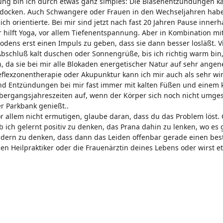
ng bin ich durch etwas ganz simples: Die Blasenentzündungen ka
docken. Auch Schwangere oder Frauen in den Wechseljahren haben 
ch orientierte. Bei mir sind jetzt nach fast 20 Jahren Pause inn
ir hilft Yoga, vor allem Tiefenentspannung. Aber in Kombination 
ens erst einen Impuls zu geben, dass sie dann besser losläßt. Viel
Abschluß kalt duschen oder Sonnengrüße, bis ich richtig warm bin
a sie bei mir alle Blokaden energetischer Natur auf sehr angene
eflexzonentherapie oder Akupunktur kann ich mir auch als sehr wir
nd Entzündungen bei mir fast immer mit kalten Füßen und einem 
 Übergangsjahreszeiten auf, wenn der Körper sich noch nicht umge
er Parkbank genießt..
vor allem nicht ermutigen, glaube daran, dass du das Problem lös
ich gelernt positiv zu denken, das Prana dahin zu lenken, wo es
ondern zu denken, dass dann das Leiden offenbar gerade einen bes
n Heilpraktiker oder die Frauenärztin deines Lebens oder wirst etw