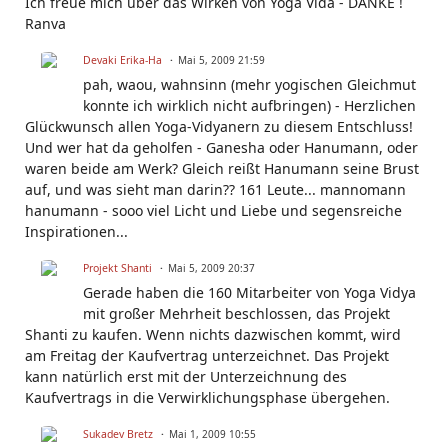
Ich freue mich über das Wirken von Yoga Vida - DANKE !
Ranva
Devaki Erika-Ha
Mai 5, 2009 21:59
pah, waou, wahnsinn (mehr yogischen Gleichmut
konnte ich wirklich nicht aufbringen) - Herzlichen
Glückwunsch allen Yoga-Vidyanern zu diesem Entschluss!
Und wer hat da geholfen - Ganesha oder Hanumann, oder
waren beide am Werk? Gleich reißt Hanumann seine Brust
auf, und was sieht man darin?? 161 Leute... mannomann
hanumann - sooo viel Licht und Liebe und segensreiche
Inspirationen...
Projekt Shanti
Mai 5, 2009 20:37
Gerade haben die 160 Mitarbeiter von Yoga Vidya
mit großer Mehrheit beschlossen, das Projekt
Shanti zu kaufen. Wenn nichts dazwischen kommt, wird
am Freitag der Kaufvertrag unterzeichnet. Das Projekt
kann natürlich erst mit der Unterzeichnung des
Kaufvertrags in die Verwirklichungsphase übergehen.
Sukadev Bretz
Mai 1, 2009 10:55