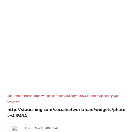
Sie können mehr Fotos wie diese finden auf
Yoga Vidya Community mein.yoga-
vidya.de
.
http://static.ning.com/socialnetworkmain/widgets/photo/sl
v=4.6%3A…
Ane
Mai 9, 2009 9:48