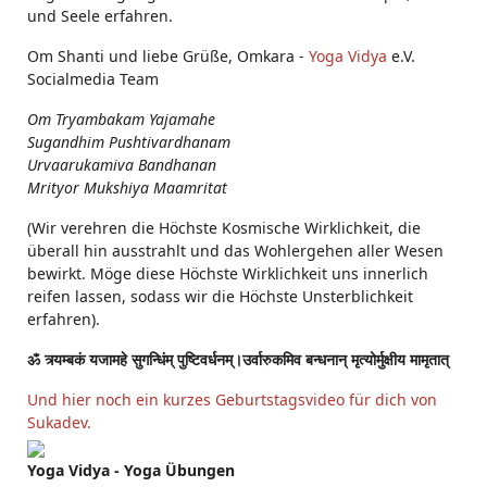
und Seele erfahren.
Om Shanti und liebe Grüße, Omkara -
Yoga Vidya
e.V.
Socialmedia Team
Om Tryambakam Yajamahe
Sugandhim Pushtivardhanam
Urvaarukamiva Bandhanan
Mrityor Mukshiya Maamritat
(Wir verehren die Höchste Kosmische Wirklichkeit, die
überall hin ausstrahlt und das Wohlergehen aller Wesen
bewirkt. Möge diese Höchste Wirklichkeit uns innerlich
reifen lassen, sodass wir die Höchste Unsterblichkeit
erfahren).
ॐ त्र्यम्बकं यजामहे सुगन्धिंम् पुष्टिवर्धनम्।उर्वारुकमिव बन्धनान् मृत्योर्मुक्षीय मामृतात्
Und hier noch ein kurzes Geburtstagsvideo für dich von
Sukadev.
Yoga Vidya - Yoga Übungen