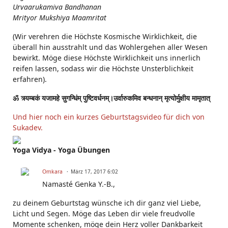
Urvaarukamiva Bandhanan
Mrityor Mukshiya Maamritat
(Wir verehren die Höchste Kosmische Wirklichkeit, die
überall hin ausstrahlt und das Wohlergehen aller Wesen
bewirkt. Möge diese Höchste Wirklichkeit uns innerlich
reifen lassen, sodass wir die Höchste Unsterblichkeit
erfahren).
ॐ त्र्यम्बकं यजामहे सुगन्धिंम् पुष्टिवर्धनम्।उर्वारुकमिव बन्धनान् मृत्योर्मुक्षीय मामृतात्
Und hier noch ein kurzes Geburtstagsvideo für dich von
Sukadev.
Yoga Vidya - Yoga Übungen
Omkara
März 17, 2017 6:02
Namasté Genka Y.-B.,
zu deinem Geburtstag wünsche ich dir ganz viel Liebe,
Licht und Segen. Möge das Leben dir viele freudvolle
Momente schenken, möge dein Herz voller Dankbarkeit