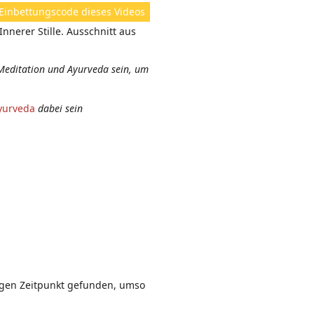
ht
Einbettungscode dieses Videos
e
Innerer Stille. Ausschnitt aus
n:
Meditation und Ayurveda sein, um
yurveda
dabei sein
igen Zeitpunkt gefunden, umso