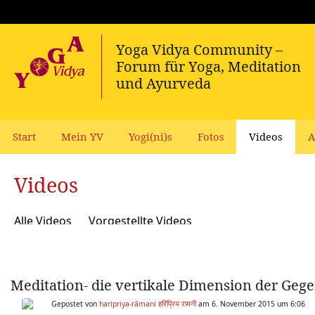
Start
Mein YV
Yogi(ni)s
Fotos
Videos
A
Videos
Alle Videos
Vorgestellte Videos
Meditation- die vertikale Dimension der Geg
Gepostet von
haripriya-rāmani हरिप्रिय रामनी
am 6. November 2015 um 6:06