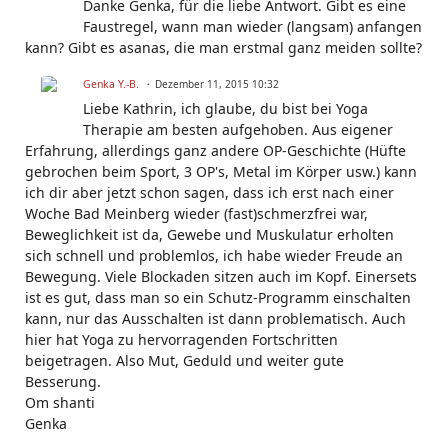
Danke Genka, für die liebe Antwort. Gibt es eine
Faustregel, wann man wieder (langsam) anfangen
kann? Gibt es asanas, die man erstmal ganz meiden sollte?
Genka Y.-B.
Dezember 11, 2015 10:32
Liebe Kathrin, ich glaube, du bist bei Yoga
Therapie am besten aufgehoben. Aus eigener
Erfahrung, allerdings ganz andere OP-Geschichte (Hüfte
gebrochen beim Sport, 3 OP's, Metal im Körper usw.) kann
ich dir aber jetzt schon sagen, dass ich erst nach einer
Woche Bad Meinberg wieder (fast)schmerzfrei war,
Beweglichkeit ist da, Gewebe und Muskulatur erholten
sich schnell und problemlos, ich habe wieder Freude an
Bewegung. Viele Blockaden sitzen auch im Kopf. Einersets
ist es gut, dass man so ein Schutz-Programm einschalten
kann, nur das Ausschalten ist dann problematisch. Auch
hier hat Yoga zu hervorragenden Fortschritten
beigetragen. Also Mut, Geduld und weiter gute
Besserung.
Om shanti
Genka