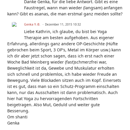
Danke Genka, für die liebe Antwort. Gibt es eine
Faustregel, wann man wieder (langsam) anfangen
kann? Gibt es asanas, die man erstmal ganz meiden sollte?
Genka Y.-B.
Dezember 11, 2015 10:32
Liebe Kathrin, ich glaube, du bist bei Yoga
Therapie am besten aufgehoben. Aus eigener
Erfahrung, allerdings ganz andere OP-Geschichte (Hüfte
gebrochen beim Sport, 3 OP's, Metal im Körper usw.) kann
ich dir aber jetzt schon sagen, dass ich erst nach einer
Woche Bad Meinberg wieder (fast)schmerzfrei war,
Beweglichkeit ist da, Gewebe und Muskulatur erholten
sich schnell und problemlos, ich habe wieder Freude an
Bewegung. Viele Blockaden sitzen auch im Kopf. Einersets
ist es gut, dass man so ein Schutz-Programm einschalten
kann, nur das Ausschalten ist dann problematisch. Auch
hier hat Yoga zu hervorragenden Fortschritten
beigetragen. Also Mut, Geduld und weiter gute
Besserung.
Om shanti
Genka