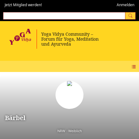
Jetzt Mitglied werden!
Anmelden
Bärbel
NRW
Weiblich