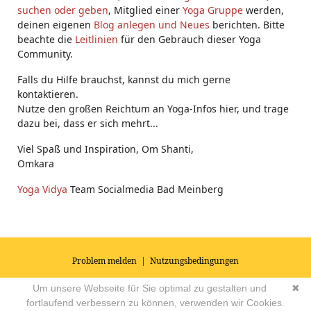
suchen oder geben
, Mitglied einer
Yoga Gruppe
werden,
deinen eigenen
Blog anlegen und Neues
berichten. Bitte
beachte die
Leitlinien
für den Gebrauch dieser Yoga
Community.
Falls du Hilfe brauchst, kannst du mich gerne
kontaktieren.
Nutze den großen Reichtum an Yoga-Infos hier, und trage
dazu bei, dass er sich mehrt...
Viel Spaß und Inspiration, Om Shanti,
Omkara
Yoga Vidya
Team Socialmedia Bad Meinberg
Problem melden
|
Nutzungsbedingungen
© 2026
Impressum
|
Datenschutz
|
AGB's
| Yoga Vidya Community -
Um unsere Webseite für Sie optimal zu gestalten und
✖
Forum für Yoga, Meditation und Ayurveda
Powered by
fortlaufend verbessern zu können, verwenden wir Cookies.