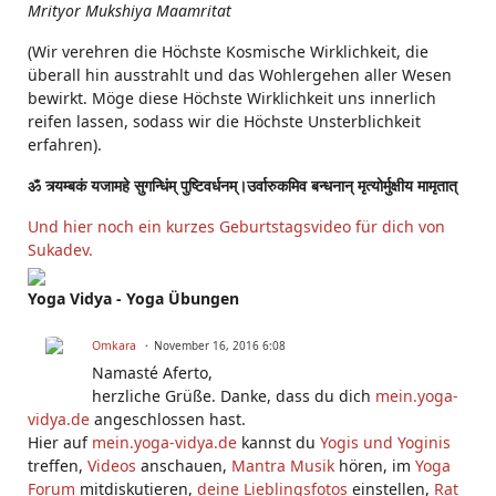
Mrityor Mukshiya Maamritat
(Wir verehren die Höchste Kosmische Wirklichkeit, die
überall hin ausstrahlt und das Wohlergehen aller Wesen
bewirkt. Möge diese Höchste Wirklichkeit uns innerlich
reifen lassen, sodass wir die Höchste Unsterblichkeit
erfahren).
ॐ त्र्यम्बकं यजामहे सुगन्धिंम् पुष्टिवर्धनम्।उर्वारुकमिव बन्धनान् मृत्योर्मुक्षीय मामृतात्
Und hier noch ein kurzes Geburtstagsvideo für dich von
Sukadev.
Yoga Vidya - Yoga Übungen
Omkara
November 16, 2016 6:08
Namasté Aferto,
herzliche Grüße. Danke, dass du dich
mein.yoga-
vidya.de
angeschlossen hast.
Hier auf
mein.yoga-vidya.de
kannst du
Yogis und Yoginis
treffen,
Videos
anschauen,
Mantra Musik
hören, im
Yoga
Forum
mitdiskutieren,
deine Lieblingsfotos
einstellen,
Rat