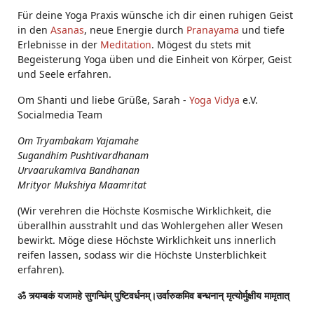
Für deine Yoga Praxis wünsche ich dir einen ruhigen Geist
in den
Asanas
, neue Energie durch
Pranayama
und tiefe
Erlebnisse in der
Meditation
. Mögest du stets mit
Begeisterung Yoga üben und die Einheit von Körper, Geist
und Seele erfahren.
Om Shanti und liebe Grüße, Sarah -
Yoga Vidya
e.V.
Socialmedia Team
Om Tryambakam Yajamahe
Sugandhim Pushtivardhanam
Urvaarukamiva Bandhanan
Mrityor Mukshiya Maamritat
(Wir verehren die Höchste Kosmische Wirklichkeit, die
überallhin ausstrahlt und das Wohlergehen aller Wesen
bewirkt. Möge diese Höchste Wirklichkeit uns innerlich
reifen lassen, sodass wir die Höchste Unsterblichkeit
erfahren).
ॐ त्र्यम्बकं यजामहे सुगन्धिंम् पुष्टिवर्धनम्।उर्वारुकमिव बन्धनान् मृत्योर्मुक्षीय मामृतात्