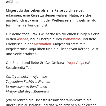
erfährst.
Mögest du das Leben als eine Reise zu dir selbst
erkennen, eine Reise zu deiner wahren Natur, welche
unsterblich ist - eins mit der Weltenseele mit welcher du
für immer verbunden bist.
Für deine Yoga Praxis wünsche ich dir einen ruhigen Geist
in den
Asanas
, neue Energie durch
Pranayama
und tiefe
Erlebnisse in der
Meditation
. Mögest du stets mit
Begeisterung Yoga üben und die Einheit von Körper, Geist
und Seele erfahren.
Om Shanti und liebe Grüße, Omkara -
Yoga Vidya
e.V.
Socialmedia Team
Om Tryambakam Yajamahe
Sugandhim Pushtivardhanam
Urvaarukamiva Bandhanan
Mrityor Mukshiya Maamritat
(Wir verehren die Höchste Kosmische Wirklichkeit, die
überall hin ausstrahlt und das Wohlergehen aller Wesen