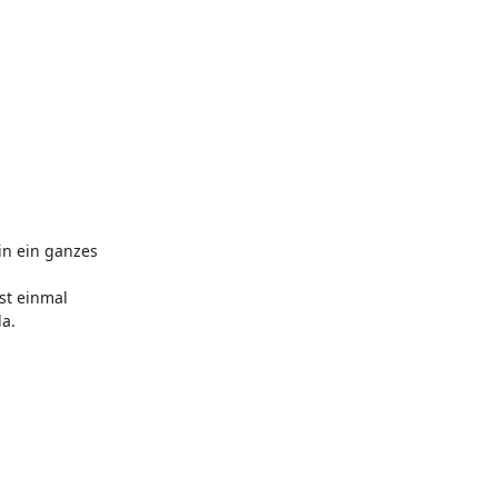
 in ein ganzes
st einmal
da.