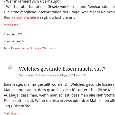
- Wer inkarniert sich überhaupt?
- Wer hat überhaupt das Gesetz von
Karma
und Reinkarnation e
Die erste mögliche Interpretation der Frage: Wer macht Reinkar
Reinkarnationslehre
sagt, du bist die uns
Mehr lesen...
Ansichten:
176
Kommentare:
0
Tags:
Reinkarnation
,
Sukadev
,
Wer
,
macht
Welches gesunde Essen macht satt?
Gepostet von
Sukadev Bretz
am 29. Juli 2021 um 5:30
Eine Frage, die mir gestellt wurde ist: Welches gesunde Essen 
Man könnte sagen, dass grundsätzlich für unterschiedliche Men
Aussage, dass man, wenn man so isst, dass man alle Nährstoffe
Essen
satt macht. Wenn du also in zwei oder drei Mahlzeiten al
Tag Hülsenfrüc
Mehr lesen...