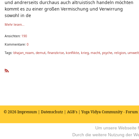
und andrerseits durchaus auch altruistisch handeln möchten
kommt es zu einer großen Vermischung und Verwirrung
sowohl in de
Mehr lesen...
Ansichten:
190
Kommentare:
0
Tags:
bhajan_noam
,
demut
,
finanzkrise
,
konflikte
,
krieg
,
macht
,
psyche
,
religion
,
umwelt
R
SS
© 2026
Impressum
|
Datenschutz
|
AGB's
| Yoga Vidya Community - Forum 
Um unsere Webseite fü
Durch die weitere Nutzung der W