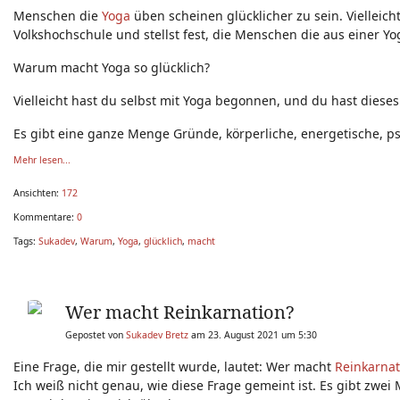
Menschen die
Yoga
üben scheinen glücklicher zu sein. Vielleic
Volkshochschule und stellst fest, die Menschen die aus einer Y
Warum macht Yoga so glücklich?
Vielleicht hast du selbst mit Yoga begonnen, und du hast dies
Es gibt eine ganze Menge Gründe, körperliche, energetische, p
Mehr lesen...
Ansichten:
172
Kommentare:
0
Tags:
Sukadev
,
Warum
,
Yoga
,
glücklich
,
macht
Wer macht Reinkarnation?
Gepostet von
Sukadev Bretz
am 23. August 2021 um 5:30
Eine Frage, die mir gestellt wurde, lautet: Wer macht
Reinkarnat
Ich weiß nicht genau, wie diese Frage gemeint ist. Es gibt zwei