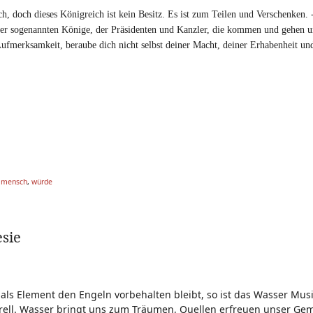
ch, doch dieses Königreich ist kein Besitz. Es ist zum Teilen und Verschenken. 
e der sogenannten Könige, der Präsidenten und Kanzler, die kommen und gehen u
fmerksamkeit, beraube dich nicht selbst deiner Macht, deiner Erhabenheit und 
,
mensch
,
würde
sie
t als Element den Engeln vorbehalten bleibt, so ist das Wasser Mus
ell. Wasser bringt uns zum Träumen, Quellen erfreuen unser Gem