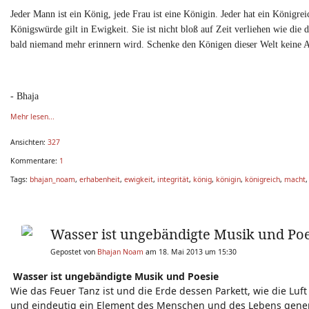
Jeder Mann ist ein König, jede Frau ist eine Königin. Jeder hat ein Königrei
Königswürde gilt in Ewigkeit. Sie ist nicht bloß auf Zeit verliehen wie di
bald niemand mehr erinnern wird. Schenke den Königen dieser Welt keine Au
- Bhaja
Mehr lesen...
Ansichten:
327
Kommentare:
1
Tags:
bhajan_noam
,
erhabenheit
,
ewigkeit
,
integrität
,
könig
,
königin
,
königreich
,
macht
Wasser ist ungebändigte Musik und Poe
Gepostet von
Bhajan Noam
am 18. Mai 2013 um 15:30
Wasser ist ungebändigte Musik und Poesie
Wie das Feuer Tanz ist und die Erde dessen Parkett, wie die Luf
und eindeutig ein Element des Menschen und des Lebens gener