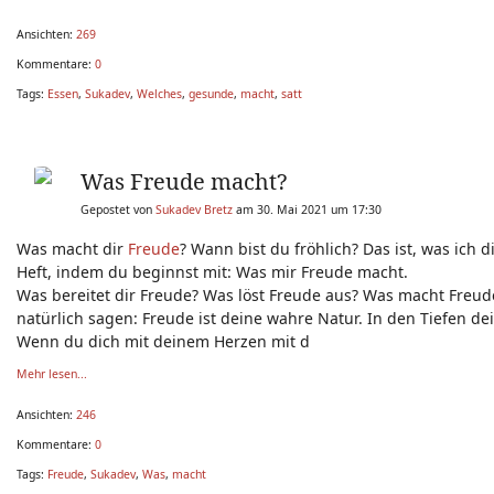
Ansichten:
269
Kommentare:
0
Tags:
Essen
,
Sukadev
,
Welches
,
gesunde
,
macht
,
satt
Was Freude macht?
Gepostet von
Sukadev Bretz
am 30. Mai 2021 um 17:30
Was macht dir
Freude
? Wann bist du fröhlich? Das ist, was ich 
Heft, indem du beginnst mit: Was mir Freude macht.
Was bereitet dir Freude? Was löst Freude aus? Was macht Freu
natürlich sagen: Freude ist deine wahre Natur. In den Tiefen dei
Wenn du dich mit deinem Herzen mit d
Mehr lesen...
Ansichten:
246
Kommentare:
0
Tags:
Freude
,
Sukadev
,
Was
,
macht