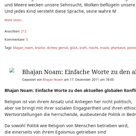
und Meere wecken unsere Sehnsucht, Wolken beflügeln unsere 
Und jedes Kind versteht diese Sprache, seine wahre M
Mehr lesen...
Ansichten:
212
Kommentare:
0
Tags:
bhajan_noam
,
brücke
,
dichter
,
gemüt
,
glück
,
kraft
,
macht
,
musik
,
phantasie
,
poesi
Bhajan Noam: Einfache Worte zu den ak
Gepostet von
Bhajan Noam
am 17. Dezember 2011 um 18:00
Bhajan Noam: Einfache Worte zu den aktuellen globalen Konfl
Religion ist von ihrem Ansatz und Anliegen her nicht politisch,
aber sie bringt mit ihrer sozialen Engagiertheit und ihren ethis
Wertvorstellungen die herrschende, ausbeutende Politik in Bed
Da sowohl Politik wie Religion von Menschen betrieben wird,
die einerseits von ihrem Egoismus getrieben sind