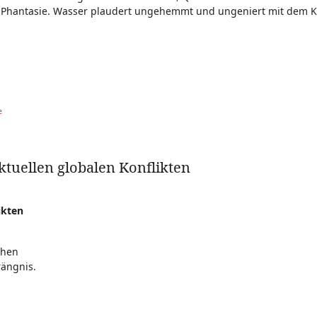
Phantasie. Wasser plaudert ungehemmt und ungeniert mit dem Ki
e
tuellen globalen Konflikten
ikten
chen
rängnis.