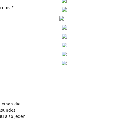
kommst?
 einen die
gesundes
du also jeden