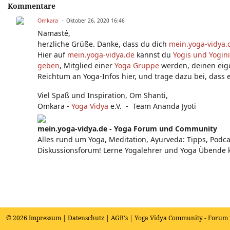
Kommentare
Omkara
Oktober 26, 2020 16:46
Namasté,
herzliche Grüße. Danke, dass du dich
mein.yoga-vidya.
Hier auf
mein.yoga-vidya.de
kannst du
Yogis und Yogin
geben
, Mitglied einer
Yoga Gruppe
werden, deinen ei
Reichtum an Yoga-Infos hier, und trage dazu bei, dass e
Viel Spaß und Inspiration, Om Shanti,
Omkara -
Yoga Vidya
e.V. - Team Ananda Jyoti
mein.yoga-vidya.de - Yoga Forum und Community
Alles rund um Yoga, Meditation, Ayurveda: Tipps, Podca
Diskussionsforum! Lerne Yogalehrer und Yoga Übende 
© 2026
Impressum
|
Datenschutz
|
AGB's
| Yoga Vidya Community - Forum 