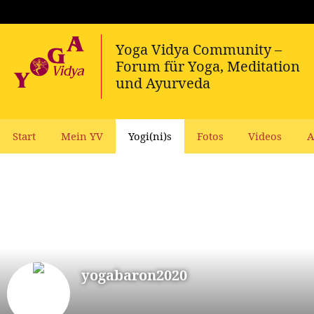
Start
Mein YV
Yogi(ni)s
Fotos
Videos
A
yogabaron2020