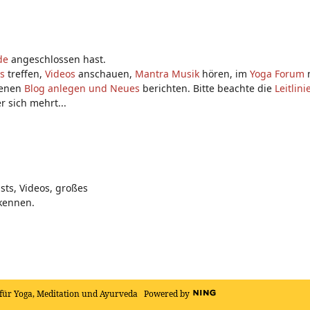
de
angeschlossen hast.
is
treffen,
Videos
anschauen,
Mantra Musik
hören, im
Yoga Forum
m
genen
Blog anlegen und Neues
berichten. Bitte beachte die
Leitlini
r sich mehrt...
sts, Videos, großes
kennen.
für Yoga, Meditation und Ayurveda
Powered by