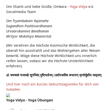
Om Shanti und liebe Grüße, Omkara -
Yoga Vidya
e.V.
Socialmedia Team
Om Tryambakam Yajamahe
Sugandhim Pushtivardhanam
Urvaarukamiva Bandhanan
Mrityor Mukshiya Maamritat
(Wir verehren die Höchste Kosmische Wirklichkeit, die
überall hin ausstrahlt und das Wohlergehen aller Wesen
bewirkt. Möge diese Höchste Wirklichkeit uns innerlich
reifen lassen, sodass wir die Höchste Unsterblichkeit
erfahren).
ॐ त्र्यम्बकं यजामहे सुगन्धिंम् पुष्टिवर्धनम्।उर्वारुकमिव बन्धनान् मृत्योर्मुक्षीय मामृतात्
Und hier noch ein kurzes Geburtstagsvideo für dich von
Sukadev.
Yoga Vidya - Yoga Übungen