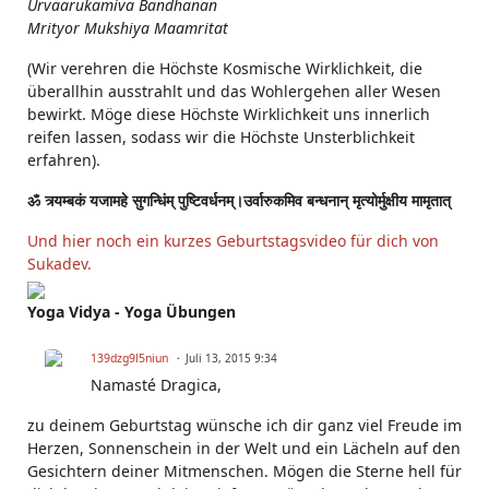
Urvaarukamiva Bandhanan
Mrityor Mukshiya Maamritat
(Wir verehren die Höchste Kosmische Wirklichkeit, die
überallhin ausstrahlt und das Wohlergehen aller Wesen
bewirkt. Möge diese Höchste Wirklichkeit uns innerlich
reifen lassen, sodass wir die Höchste Unsterblichkeit
erfahren).
ॐ त्र्यम्बकं यजामहे सुगन्धिंम् पुष्टिवर्धनम्।उर्वारुकमिव बन्धनान् मृत्योर्मुक्षीय मामृतात्
Und hier noch ein kurzes Geburtstagsvideo für dich von
Sukadev.
Yoga Vidya - Yoga Übungen
139dzg9l5niun
Juli 13, 2015 9:34
Namasté Dragica,
zu deinem Geburtstag wünsche ich dir ganz viel Freude im
Herzen, Sonnenschein in der Welt und ein Lächeln auf den
Gesichtern deiner Mitmenschen. Mögen die Sterne hell für