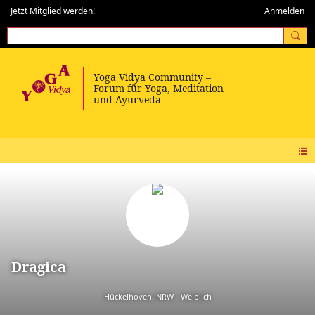
Jetzt Mitglied werden!
Anmelden
Dragica
Hückelhoven, NRW
Weiblich