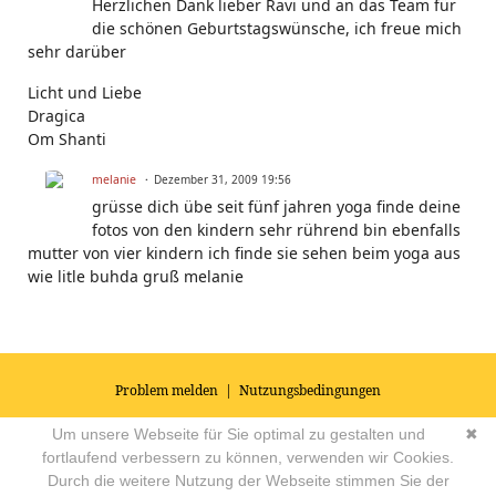
Herzlichen Dank lieber Ravi und an das Team für
die schönen Geburtstagswünsche, ich freue mich
sehr darüber
Licht und Liebe
Dragica
Om Shanti
melanie
Dezember 31, 2009 19:56
grüsse dich übe seit fünf jahren yoga finde deine
fotos von den kindern sehr rührend bin ebenfalls
mutter von vier kindern ich finde sie sehen beim yoga aus
wie litle buhda gruß melanie
Problem melden
|
Nutzungsbedingungen
© 2026
Impressum
|
Datenschutz
|
AGB's
| Yoga Vidya Community -
Um unsere Webseite für Sie optimal zu gestalten und
✖
Forum für Yoga, Meditation und Ayurveda
Powered by
fortlaufend verbessern zu können, verwenden wir Cookies.
Durch die weitere Nutzung der Webseite stimmen Sie der