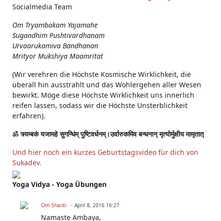
Socialmedia Team
Om Tryambakam Yajamahe
Sugandhim Pushtivardhanam
Urvaarukamiva Bandhanan
Mrityor Mukshiya Maamritat
(Wir verehren die Höchste Kosmische Wirklichkeit, die
überall hin ausstrahlt und das Wohlergehen aller Wesen
bewirkt. Möge diese Höchste Wirklichkeit uns innerlich
reifen lassen, sodass wir die Höchste Unsterblichkeit
erfahren).
ॐ त्र्यम्बकं यजामहे सुगन्धिंम् पुष्टिवर्धनम्।उर्वारुकमिव बन्धनान् मृत्योर्मुक्षीय मामृतात्
Und hier noch ein kurzes Geburtstagsvideo für dich von
Sukadev.
Yoga Vidya - Yoga Übungen
Om Shanti
April 8, 2016 16:27
Namaste Ambaya,