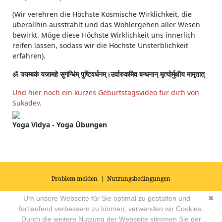
(Wir verehren die Höchste Kosmische Wirklichkeit, die
überallhin ausstrahlt und das Wohlergehen aller Wesen
bewirkt. Möge diese Höchste Wirklichkeit uns innerlich
reifen lassen, sodass wir die Höchste Unsterblichkeit
erfahren).
ॐ त्र्यम्बकं यजामहे सुगन्धिंम् पुष्टिवर्धनम्।उर्वारुकमिव बन्धनान् मृत्योर्मुक्षीय मामृतात्
Und hier noch ein kurzes Geburtstagsvideo für dich von
Sukadev.
Yoga Vidya - Yoga Übungen
Problem melden
|
Nutzungsbedingungen
© 2026
Impressum
|
Datenschutz
|
AGB's
| Yoga Vidya Community -
Um unsere Webseite für Sie optimal zu gestalten und
✖
Forum für Yoga, Meditation und Ayurveda
Powered by
fortlaufend verbessern zu können, verwenden wir Cookies.
Durch die weitere Nutzung der Webseite stimmen Sie der