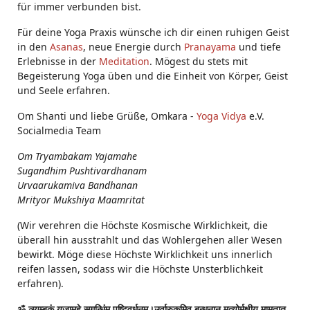
für immer verbunden bist.
Für deine Yoga Praxis wünsche ich dir einen ruhigen Geist
in den
Asanas
, neue Energie durch
Pranayama
und tiefe
Erlebnisse in der
Meditation
. Mögest du stets mit
Begeisterung Yoga üben und die Einheit von Körper, Geist
und Seele erfahren.
Om Shanti und liebe Grüße, Omkara -
Yoga Vidya
e.V.
Socialmedia Team
Om Tryambakam Yajamahe
Sugandhim Pushtivardhanam
Urvaarukamiva Bandhanan
Mrityor Mukshiya Maamritat
(Wir verehren die Höchste Kosmische Wirklichkeit, die
überall hin ausstrahlt und das Wohlergehen aller Wesen
bewirkt. Möge diese Höchste Wirklichkeit uns innerlich
reifen lassen, sodass wir die Höchste Unsterblichkeit
erfahren).
ॐ त्र्यम्बकं यजामहे सुगन्धिंम् पुष्टिवर्धनम्।उर्वारुकमिव बन्धनान् मृत्योर्मुक्षीय मामृतात्