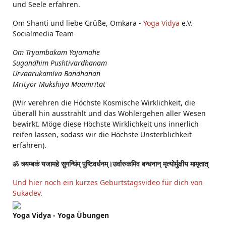
und Seele erfahren.
Om Shanti und liebe Grüße, Omkara -
Yoga Vidya
e.V.
Socialmedia Team
Om Tryambakam Yajamahe
Sugandhim Pushtivardhanam
Urvaarukamiva Bandhanan
Mrityor Mukshiya Maamritat
(Wir verehren die Höchste Kosmische Wirklichkeit, die
überall hin ausstrahlt und das Wohlergehen aller Wesen
bewirkt. Möge diese Höchste Wirklichkeit uns innerlich
reifen lassen, sodass wir die Höchste Unsterblichkeit
erfahren).
ॐ त्र्यम्बकं यजामहे सुगन्धिंम् पुष्टिवर्धनम्।उर्वारुकमिव बन्धनान् मृत्योर्मुक्षीय मामृतात्
Und hier noch ein kurzes Geburtstagsvideo für dich von
Sukadev.
Yoga Vidya - Yoga Übungen