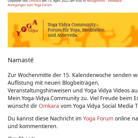
Gepostet von
Omkara
am 13. April 2022 um 9:00 in
Neuigkeiten - Feedback -
Anregungen zum Yoga-Forum
Namasté
Zur Wochenmitte der 15. Kalenderwoche senden wir
Auflistung mit neuen Blogbeiträgen,
Veranstaltungshinweisen und Yoga Vidya Videos au
Mein.Yoga-Vidya.Community zu. Viel Freude beim 
wünscht dir
Omkara
vom Yoga Vidya Social Media 
Du kannst diese Nachricht im
Yoga Forum
online n
und kommentieren.