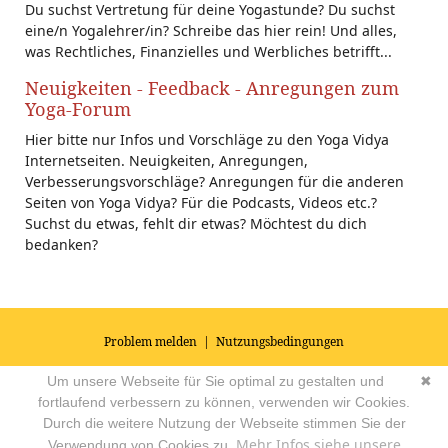
Du suchst Vertretung für deine Yogastunde? Du suchst
eine/n Yogalehrer/in? Schreibe das hier rein! Und alles,
was Rechtliches, Finanzielles und Werbliches betrifft...
Neuigkeiten - Feedback - Anregungen zum
Yoga-Forum
Hier bitte nur Infos und Vorschläge zu den Yoga Vidya
Internetseiten. Neuigkeiten, Anregungen,
Verbesserungsvorschläge? Anregungen für die anderen
Seiten von Yoga Vidya? Für die Podcasts, Videos etc.?
Suchst du etwas, fehlt dir etwas? Möchtest du dich
bedanken?
Problem melden
|
Nutzungsbedingungen
© 2026
Impressum
|
Datenschutz
|
AGB's
| Yoga Vidya Community -
Um unsere Webseite für Sie optimal zu gestalten und
✖
Forum für Yoga, Meditation und Ayurveda
Powered by
fortlaufend verbessern zu können, verwenden wir Cookies.
Durch die weitere Nutzung der Webseite stimmen Sie der
Mehr Infos siehe unsere
Verwendung von Cookies zu.