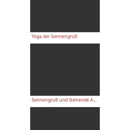
Yoga der Sonnengruß
Sonnengruß und Stehende Asanas – kurze fordernde Übungsfolge - mit Sukadev und Thuy