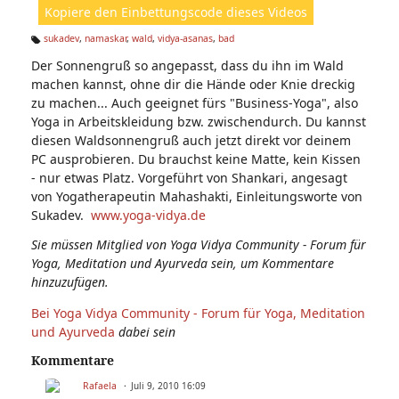
Kopiere den Einbettungscode dieses Videos
e
n:
sukadev
,
namaskar
,
wald
,
vidya-asanas
,
bad
Ta
Der Sonnengruß so angepasst, dass du ihn im Wald
g
s:
machen kannst, ohne dir die Hände oder Knie dreckig
zu machen... Auch geeignet fürs "Business-Yoga", also
Yoga in Arbeitskleidung bzw. zwischendurch. Du kannst
diesen Waldsonnengruß auch jetzt direkt vor deinem
PC ausprobieren. Du brauchst keine Matte, kein Kissen
- nur etwas Platz. Vorgeführt von Shankari, angesagt
von Yogatherapeutin Mahashakti, Einleitungsworte von
Sukadev.
www.yoga-vidya.de
Sie müssen Mitglied von Yoga Vidya Community - Forum für
Yoga, Meditation und Ayurveda sein, um Kommentare
hinzuzufügen.
Bei Yoga Vidya Community - Forum für Yoga, Meditation
und Ayurveda
dabei sein
Kommentare
Rafaela
Juli 9, 2010 16:09