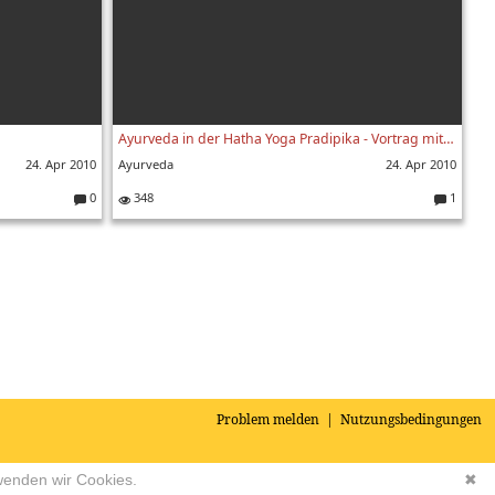
Ayurveda in der Hatha Yoga Pradipika - Vortrag mit Sukadev Bretz
24. Apr 2010
Ayurveda
24. Apr 2010
0
348
1
K
K
o
o
m
m
m
m
e
e
nt
nt
ar
ar
e:
e:
Problem melden
|
Nutzungsbedingungen
wenden wir Cookies.
✖