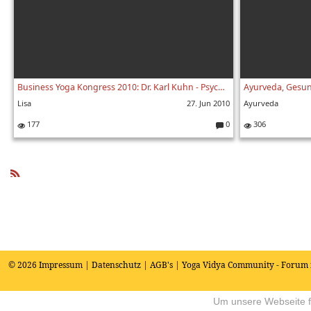
Business Yoga Kongress 2010: Dr. Karl Kuhn - Psychische Gesundheit und Qualität der Arbeit
Ayurveda, Gesu
Lisa
27. Jun 2010
Ayurveda
177
0
306
K
o
m
m
e
R
nt
SS
ar
e:
© 2026
Impressum
|
Datenschutz
|
AGB's
| Yoga Vidya Community - Forum 
Um unsere Webseite fü