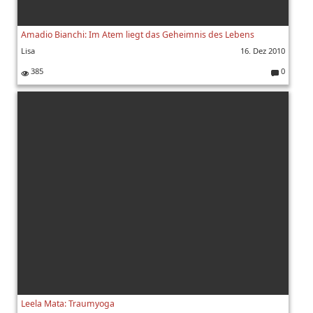
Amadio Bianchi: Im Atem liegt das Geheimnis des Lebens
Lisa
16. Dez 2010
385
0
K
o
m
m
e
nt
ar
e:
Leela Mata: Traumyoga