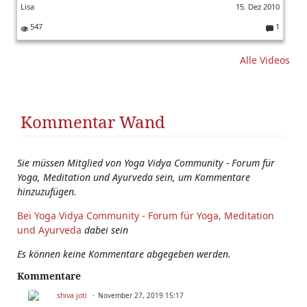
Lisa
15. Dez 2010
547
1
K
o
Alle Videos
m
m
e
nt
ar
Kommentar Wand
e:
Sie müssen Mitglied von Yoga Vidya Community - Forum für
Yoga, Meditation und Ayurveda sein, um Kommentare
hinzuzufügen.
Bei Yoga Vidya Community - Forum für Yoga, Meditation
und Ayurveda
dabei sein
Es können keine Kommentare abgegeben werden.
Kommentare
shiva joti
November 27, 2019 15:17