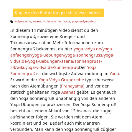
ic
ht
Kopiere den Einbettungscode dieses Videos
e
n:
vidya-asana
,
asana
,
vidya-asanas
,
yoga
,
yoga-vidya-video
Ta
In diesem 14 minütigen Video siehst du den
g
s:
Sonnengruß, sowie eine Krieger- und
Trikonasanavariation.Mehr Informationen zum
Sonnengruß bekommst du hier:
yoga-vidya.de/yoga-
anfaenger/yoga-uebungen/yoga-sonnengruss/
yoga-
vidya.de/yoga-uebungen/asana/sonnengruss-
23/
wiki.yoga-vidya.de/Sonnengruß
Der
Yoga
Sonnengruß
ist die wichtigste Aufwärmübung im
Yoga
.
Er wird in der
Yoga Vidya Grundreihe
typischerweise
nach den Atemübungen (
Pranayama
) und vor den
statisch gehaltenen Yoga
Asanas
geübt. Es geht auch,
den Yoga Sonnengruß unabhängig von den anderen
Yoga Übungen zu praktizieren. Der Yoga Sonnengruß
besteht aus einem Ablauf von 12 Asanas, die zügig
aufeinander folgen. Sie werden mit dem Atem
koordiniert und bei Bedarf auch mit Mantren
verbunden. Man kann den Yoga Sonnengruß zügiger