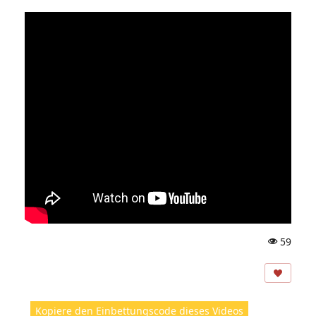
59
A
ns
ic
ht
Kopiere den Einbettungscode dieses Videos
e