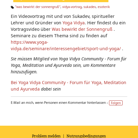
n:
"was bewirkt der sonnengruß‏‎"
,
vidya-vortrag
,
sukadev
,
esoterik
Ta
Ein Videovortrag mit und von Sukadev, spiritueller
g
s:
Lehrer und Gründer von
Yoga Vidya
. Hier findest du ein
Vortragsvideo über
Was bewirkt der Sonnengruß
.
Seminare zu diesem Thema sind zu finden auf
https://www.yoga-
vidya.de/seminare/interessengebiet/sport-und-yoga/
.
Sie müssen Mitglied von Yoga Vidya Community - Forum für
Yoga, Meditation und Ayurveda sein, um Kommentare
hinzuzufügen.
Bei Yoga Vidya Community - Forum für Yoga, Meditation
und Ayurveda
dabei sein
E-Mail an mich, wenn Personen einen Kommentar hinterlassen –
Folgen
Problem melden
|
Nutzungsbedingungen