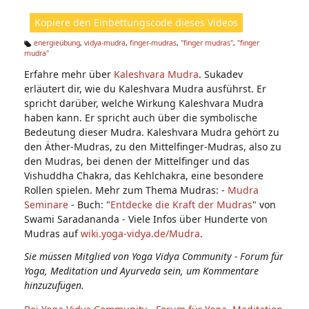
ht
Kopiere den Einbettungscode dieses Videos
e
n:
energieübung
,
vidya-mudra
,
finger-mudras
,
"finger mudras"
,
"finger
mudra"
Ta
g
Erfahre mehr über
Kaleshvara Mudra
. Sukadev
s:
erläutert dir, wie du Kaleshvara Mudra ausführst. Er
spricht darüber, welche Wirkung Kaleshvara Mudra
haben kann. Er spricht auch über die symbolische
Bedeutung dieser Mudra. Kaleshvara Mudra gehört zu
den Äther-Mudras, zu den Mittelfinger-Mudras, also zu
den Mudras, bei denen der Mittelfinger und das
Vishuddha Chakra, das Kehlchakra, eine besondere
Rollen spielen. Mehr zum Thema Mudras: -
Mudra
Seminare
- Buch: "
Entdecke die Kraft der Mudras
" von
Swami Saradananda - Viele Infos über Hunderte von
Mudras auf
wiki.yoga-vidya.de/Mudra
.
Sie müssen Mitglied von Yoga Vidya Community - Forum für
Yoga, Meditation und Ayurveda sein, um Kommentare
hinzuzufügen.