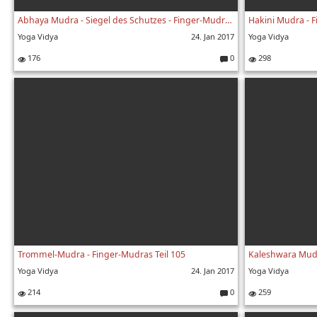
Abhaya Mudra - Siegel des Schutzes - Finger-Mudras Teil 89
Hakini Mudra - F
Yoga Vidya
24. Jan 2017
Yoga Vidya
176
0
298
K
o
m
m
e
nt
ar
e:
Trommel-Mudra - Finger-Mudras Teil 105
Yoga Vidya
24. Jan 2017
Yoga Vidya
214
0
259
K
o