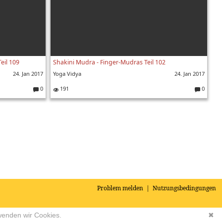
eil 109
Shakini Mudra - Finger-Mudras Teil 102
24. Jan 2017
Yoga Vidya
24. Jan 2017
0
191
0
K
K
o
o
m
m
m
m
e
e
nt
nt
ar
ar
e:
e:
Problem melden
|
Nutzungsbedingungen
wenden wir Cookies.
✖