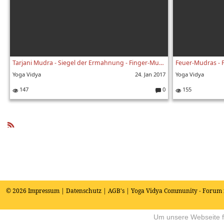
Tarjani Mudra - Siegel der Ermahnung - Finger-Mudras Teil 103
Feuer-Mudras - F
Yoga Vidya
24. Jan 2017
Yoga Vidya
147
0
155
K
o
m
m
e
R
nt
SS
ar
e:
© 2026
Impressum
|
Datenschutz
|
AGB's
| Yoga Vidya Community - Forum 
Um unsere Webseite fü