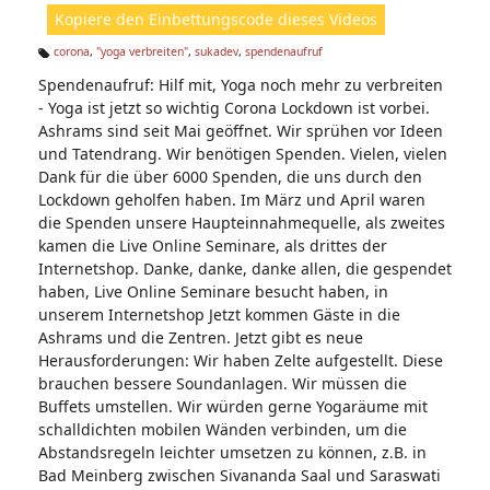
ht
Kopiere den Einbettungscode dieses Videos
e
n:
corona
,
"yoga verbreiten"
,
sukadev
,
spendenaufruf
Ta
Spendenaufruf: Hilf mit, Yoga noch mehr zu verbreiten
g
s:
- Yoga ist jetzt so wichtig Corona Lockdown ist vorbei.
Ashrams sind seit Mai geöffnet. Wir sprühen vor Ideen
und Tatendrang. Wir benötigen Spenden. Vielen, vielen
Dank für die über 6000 Spenden, die uns durch den
Lockdown geholfen haben. Im März und April waren
die Spenden unsere Haupteinnahmequelle, als zweites
kamen die Live Online Seminare, als drittes der
Internetshop. Danke, danke, danke allen, die gespendet
haben, Live Online Seminare besucht haben, in
unserem Internetshop Jetzt kommen Gäste in die
Ashrams und die Zentren. Jetzt gibt es neue
Herausforderungen: Wir haben Zelte aufgestellt. Diese
brauchen bessere Soundanlagen. Wir müssen die
Buffets umstellen. Wir würden gerne Yogaräume mit
schalldichten mobilen Wänden verbinden, um die
Abstandsregeln leichter umsetzen zu können, z.B. in
Bad Meinberg zwischen Sivananda Saal und Saraswati