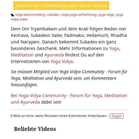
ht
Kopiere den Einbettungscode dieses Videos
e
n:
vidya-bad-meinberg
,
sukadev
,
vidya-yoga-vorfuehrung
,
yoga-vidya
,
yoga-
vidya-video
Ta
g
Dem Om Tryambakam und dem Arati folgen Reden von
s:
Keshava, Sukadevs Vater, Padmaksi, Vedamurti, Rhadha
und Narayani. Danach bekommt Sukadev ein ganz
besonderes Geschenk. Mehr Informationen zu
Yoga
,
Meditation
und
Ayurveda
findest Du auf den
Internetseiten von
Yoga Vidya
.
Sie müssen Mitglied von Yoga Vidya Community - Forum für
Yoga, Meditation und Ayurveda sein, um Kommentare
hinzuzufügen.
Bei Yoga Vidya Community - Forum für Yoga, Meditation
und Ayurveda
dabei sein
E-Mail an mich, wenn Personen einen Kommentar hinterlassen –
Folgen
Beliebte Videos