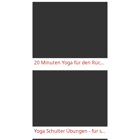
20 Minuten Yoga für den Rücken - Anfänger-Level
Yoga Schulter Übungen - für starke gesunde Schultern, gegen Schulterschmerzen