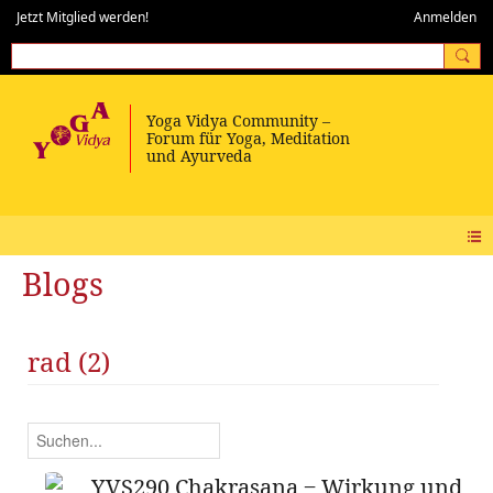
Jetzt Mitglied werden!
Anmelden
Blogs
rad (2)
YVS290 Chakrasana ‒ Wirkung und