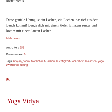
kostet nichts.
Diese geniale Übung ist ein Lachen, ein Lachen, das tief aus dem
Bauch kommt! Beuge dich mit einem tiefen Einatem runter und
komm mit einem lauten Lachen
Mehr lesen...
Ansichten:
255
Kommentare:
0
Tags:
bhajan_noam
,
fröhlichkeit
,
lachen
,
leichtigkeit
,
lockerheit
,
loslassen
,
yoga
,
zwerchfell
,
übung
R
SS
Yoga Vidya