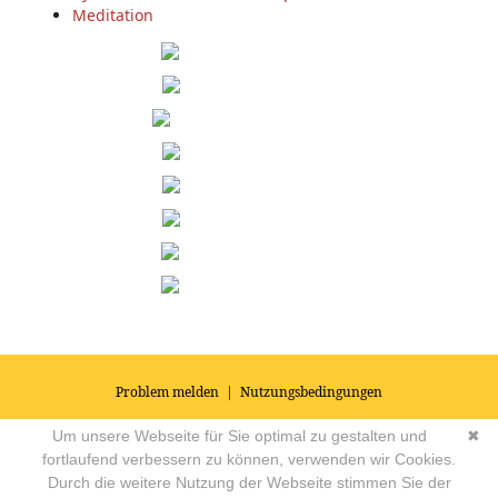
Meditation
Problem melden
|
Nutzungsbedingungen
© 2026
Impressum
|
Datenschutz
|
AGB's
| Yoga Vidya Community -
Um unsere Webseite für Sie optimal zu gestalten und
✖
Forum für Yoga, Meditation und Ayurveda
Powered by
fortlaufend verbessern zu können, verwenden wir Cookies.
Durch die weitere Nutzung der Webseite stimmen Sie der