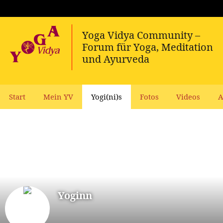
Start
Mein YV
Yogi(ni)s
Fotos
Videos
A
Yoginn