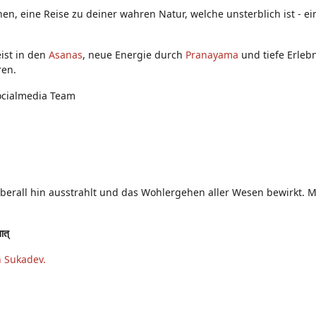
nen, eine Reise zu deiner wahren Natur, welche unsterblich ist - 
ist in den
Asanas
, neue Energie durch
Pranayama
und tiefe Erleb
ren.
ocialmedia Team
überall hin ausstrahlt und das Wohlergehen aller Wesen bewirkt. Mö
तात्
n Sukadev.