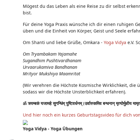
Mögest du das Leben als eine Reise zu dir selbst erken
bist.
Für deine Yoga Praxis wünsche ich dir einen ruhigen Ge
üben und die Einheit von Körper, Geist und Seele erfah
Om Shanti und liebe Grüße, Omkara -
Yoga Vidya
e.V. S
Om Tryambakam Yajamahe
Sugandhim Pushtivardhanam
Urvaarukamiva Bandhanan
Mrityor Mukshiya Maamritat
(Wir verehren die Höchste Kosmische Wirklichkeit, die 
sodass wir die Höchste Unsterblichkeit erfahren).
ॐ त्र्यम्बकं यजामहे सुगन्धिंम् पुष्टिवर्धनम्।उर्वारुकमिव बन्धनान् मृत्योर्मुक्षीय मामृ
Und hier noch ein kurzes Geburtstagsvideo für dich vo
Yoga Vidya - Yoga Übungen