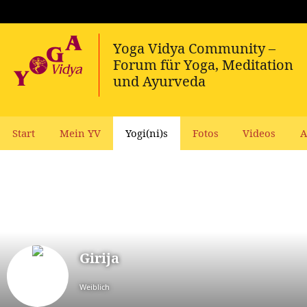
Start
Mein YV
Yogi(ni)s
Fotos
Videos
A
Girija
Weiblich