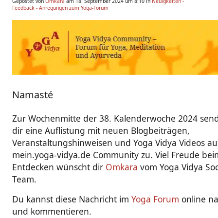
Gepostet von
Omkara
am 18. September 2024 um 8:10 in
Neuigkeiten -
Feedback - Anregungen zum Yoga-Forum
Namasté
Zur Wochenmitte der 38. Kalenderwoche 2024 send
dir eine Auflistung mit neuen Blogbeiträgen,
Veranstaltungshinweisen und Yoga Vidya Videos au
mein.yoga-vidya.de Community zu. Viel Freude bei
Entdecken wünscht dir
Omkara
vom Yoga Vidya Soc
Team.
Du kannst diese Nachricht im
Yoga Forum
online n
und kommentieren.