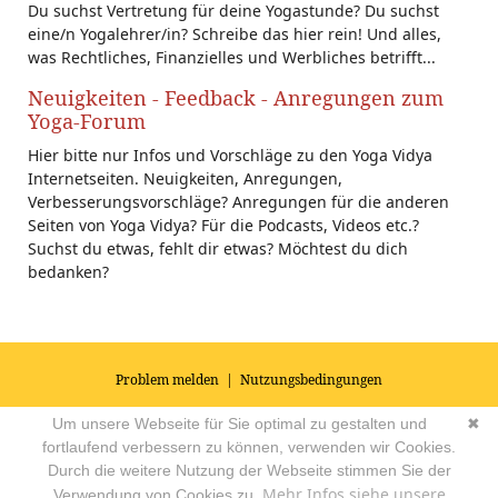
Du suchst Vertretung für deine Yogastunde? Du suchst
eine/n Yogalehrer/in? Schreibe das hier rein! Und alles,
was Rechtliches, Finanzielles und Werbliches betrifft...
Neuigkeiten - Feedback - Anregungen zum
Yoga-Forum
Hier bitte nur Infos und Vorschläge zu den Yoga Vidya
Internetseiten. Neuigkeiten, Anregungen,
Verbesserungsvorschläge? Anregungen für die anderen
Seiten von Yoga Vidya? Für die Podcasts, Videos etc.?
Suchst du etwas, fehlt dir etwas? Möchtest du dich
bedanken?
Problem melden
|
Nutzungsbedingungen
© 2026
Impressum
|
Datenschutz
|
AGB's
| Yoga Vidya Community -
Um unsere Webseite für Sie optimal zu gestalten und
✖
Forum für Yoga, Meditation und Ayurveda
Powered by
fortlaufend verbessern zu können, verwenden wir Cookies.
Durch die weitere Nutzung der Webseite stimmen Sie der
Mehr Infos siehe unsere
Verwendung von Cookies zu.