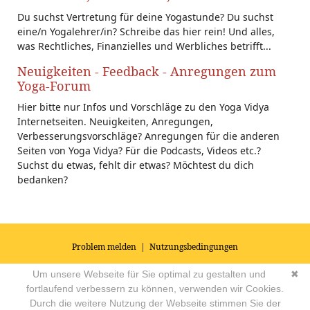
Du suchst Vertretung für deine Yogastunde? Du suchst
eine/n Yogalehrer/in? Schreibe das hier rein! Und alles,
was Rechtliches, Finanzielles und Werbliches betrifft...
Neuigkeiten - Feedback - Anregungen zum
Yoga-Forum
Hier bitte nur Infos und Vorschläge zu den Yoga Vidya
Internetseiten. Neuigkeiten, Anregungen,
Verbesserungsvorschläge? Anregungen für die anderen
Seiten von Yoga Vidya? Für die Podcasts, Videos etc.?
Suchst du etwas, fehlt dir etwas? Möchtest du dich
bedanken?
Problem melden
|
Nutzungsbedingungen
© 2026
Impressum
|
Datenschutz
|
AGB's
| Yoga Vidya Community -
Um unsere Webseite für Sie optimal zu gestalten und
✖
Forum für Yoga, Meditation und Ayurveda
Powered by
fortlaufend verbessern zu können, verwenden wir Cookies.
Durch die weitere Nutzung der Webseite stimmen Sie der