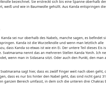
knolle bezeichnet. Sie erstreckt sich bis eine Spanne oberhalb d
art, weiß und wie in Baumwolle gehüllt. Aus Kanda entspringen die
n
Kanda sei nur oberhalb des Nabels, manche sagen, es befindet si
springen. Kanda ist die Wurzelknolle und wenn man letztlich alle
dass Kanda so etwas ist wie ein Ei. Der untere Teil dieses Eis i
de. Svatmarama nennt das an mehreren Stellen Kanda Yonih. Ich n
indet, wenn man in Sidasana sitzt. Oder auch den Punkt, den man a
 Svatmarama sagt hier, dass es zwölf Finger weit nach oben geht, 
en, dass es nur bis hinter den Nabel geht, das sind nicht ganz 31
den ganzen Bereich umfasst, in dem sich die unteren drei Chakras