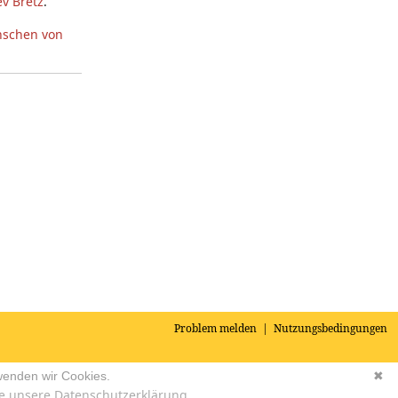
v Bretz
.
nschen von
Problem melden
|
Nutzungsbedingungen
wenden wir Cookies.
✖
e unsere Datenschutzerklärung.