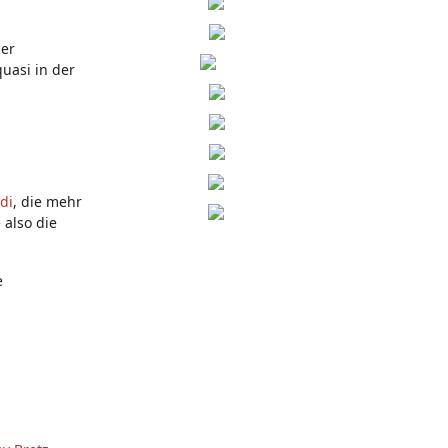
der
quasi in der
di
, die mehr
 also die
e