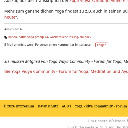
Auszug aus der Transkription der
Yoga Vidya Schulung Videorei
Mehr zum ganzheitlichen Yoga findest zu z.B. auch in seinen Bü
heute
“.
Ansichten: 46
kanda
,
hatha yoga pradipika
,
wöchentliche lesung
,
sukadev
Ta
E-Mail an mich, wenn Personen einen Kommentar hinterlassen –
Folgen
g
s:
Sie müssen Mitglied von Yoga Vidya Community - Forum für Yoga, M
Bei Yoga Vidya Community - Forum für Yoga, Meditation und Ay
© 2026
Impressum
|
Datenschutz
|
AGB's
| Yoga Vidya Community - Forum 
Um unsere Webseite fü
Durch die weitere Nutzung der W