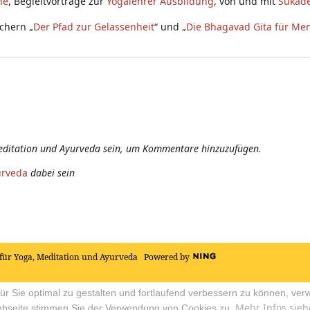
he
, Begleitvorträge zur
Yogalehrer Ausbildung
, von und mit
Sukade
chern „
Der Pfad zur Gelassenheit
“ und „
Die Bhagavad Gita für Me
editation und Ayurveda sein, um Kommentare hinzuzufügen.
urveda
dabei sein
für Yoga, Meditation und Ayurveda
Powered by
r Sie optimal zu gestalten und fortlaufend verbessern zu können, ver
Mehr Infos sieh
ebseite stimmen Sie der Verwendung von Cookies zu.