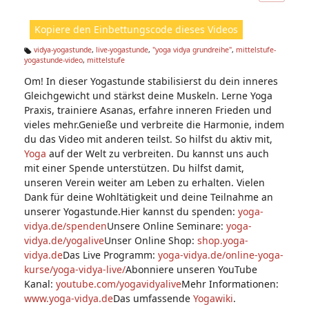
ic
ht
Kopiere den Einbettungscode dieses Videos
e
n:
vidya-yogastunde
,
live-yogastunde
,
"yoga vidya grundreihe"
,
mittelstufe-
yogastunde-video
,
mittelstufe
Ta
g
Om! In dieser Yogastunde stabilisierst du dein inneres
s:
Gleichgewicht und stärkst deine Muskeln. Lerne Yoga
Praxis, trainiere Asanas, erfahre inneren Frieden und
vieles mehr.Genieße und verbreite die Harmonie, indem
du das Video mit anderen teilst. So hilfst du aktiv mit,
Yoga
auf der Welt zu verbreiten. Du kannst uns auch
mit einer Spende unterstützen. Du hilfst damit,
unseren Verein weiter am Leben zu erhalten. Vielen
Dank für deine Wohltätigkeit und deine Teilnahme an
unserer Yogastunde.Hier kannst du spenden:
yoga-
vidya.de/spenden
Unsere Online Seminare:
yoga-
vidya.de/yogalive
Unser Online Shop:
shop.yoga-
vidya.de
Das Live Programm:
yoga-vidya.de/online-yoga-
kurse/yoga-vidya-live/
Abonniere unseren YouTube
Kanal:
youtube.com/yogavidyalive
Mehr Informationen:
www.yoga-vidya.de
Das umfassende
Yogawiki
.