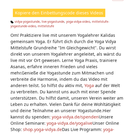
ic
ht
Kopiere den Einbettungscode dieses Videos
e
n:
vidya-yogastunde
,
live-yogastunde
,
yoga-vidya-video
,
mittelstufe-
yogastunde-video
,
mittelstufe
Ta
g
Om! Praktiziere live mit unserem Yogalehrer Kalidas
s:
gemeinsam Yoga. Er führt dich durch die Yoga Vidya
Mittelstufe Grundreihe "Im Gleichgewicht". Du wirst
direkt von unserem Yogalehrer angeleitet, als wärst du
live mit vor Ort gewesen. Lerne Yoga Praxis, trainiere
Asanas, erfahre inneren Frieden und vieles
mehr.Genieße die Yogastunde zum Mitmachen und
verbreite die Harmonie, indem du das Video mit
anderen teilst. So hilfst du aktiv mit,
Yoga
auf der Welt
zu verbreiten. Du kannst uns auch mit einer Spende
unterstützen. Du hilfst damit, unseren Verein weiter am
Leben zu erhalten. Vielen Dank für deine Wohltätigkeit
und deine Teilnahme an unserer Yogastunde.Hier
kannst du spenden:
yoga-vidya.de/spenden
Unsere
Online Seminare:
yoga-vidya.de/yogalive
Unser Online
Shop:
shop.yoga-vidya.de
Das Live Programm:
yoga-