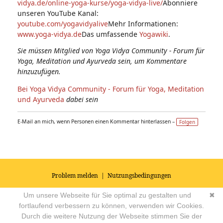
vidya.de/online-yoga-kurse/yoga-vidya-live/
Abonniere
unseren YouTube Kanal:
youtube.com/yogavidyalive
Mehr Informationen:
www.yoga-vidya.de
Das umfassende
Yogawiki
.
Sie müssen Mitglied von Yoga Vidya Community - Forum für
Yoga, Meditation und Ayurveda sein, um Kommentare
hinzuzufügen.
Bei Yoga Vidya Community - Forum für Yoga, Meditation
und Ayurveda
dabei sein
E-Mail an mich, wenn Personen einen Kommentar hinterlassen –
Folgen
Problem melden
|
Nutzungsbedingungen
© 2026
Impressum
|
Datenschutz
|
AGB's
| Yoga Vidya Community -
Um unsere Webseite für Sie optimal zu gestalten und
✖
Forum für Yoga, Meditation und Ayurveda
Powered by
fortlaufend verbessern zu können, verwenden wir Cookies.
Durch die weitere Nutzung der Webseite stimmen Sie der