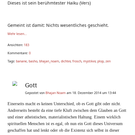
Dieses ist sein berühmtester Haiku (Vers)
Gemeint ist damit: Nichts wesentliches geschieht.
Mehr lesen...
Lasse dich nicht ablenken. Ein kleines Geräusch,
Ansichten:
183
das die Stille vertieft. Vorher war bereits Stille. Doch
Kommentare:
0
der Frosch hat dir mit seinem "Plop" die Stille bewusster
Tags:
banane
,
basho
,
bhajan_noam
,
dichter
,
frosch
,
mystiker
,
plop
,
zen
gemacht.
Im japanischen Original steht kein "Plop",
Gott
dort lautete die letzte Zeile "Ton des Wassers" -
Gepostet von
Bhajan Noam
am 18. Dezember 2014 um 13:44
später wurde daraus
Einerseits macht es keinen Unterschied, ob es Gott gibt oder nicht.
Andrerseits besteht da eine tiefe Kluft zwischen dem Glauben an Gott
und einer atheistischen, materialistischen Haltung. Einem wirklich
spirituellen Menschen ist es egal, ob nun ein Gott dieses Universum
geschaffen hat und lenkt oder ob die Existenz sich selbst in dieser