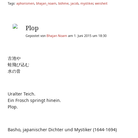
Tags:
aphorismen
,
bhajan_noam
,
böhme
,
jacob
,
mystiker
,
weisheit
Plop
Gepostet von
Bhajan Noam
am 1. Juni 2015 um 18:30
古池や
蛙飛び込む
水の音
Uralter Teich.
Ein Frosch springt hinein.
Plop.
Basho, japanischer Dichter und Mystiker (1644-1694)