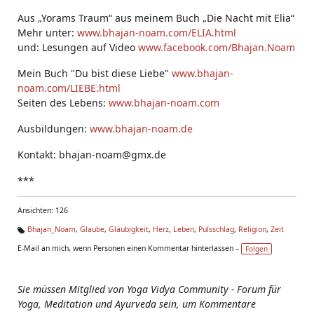
Aus „Yorams Traum“ aus meinem Buch „Die Nacht mit Elia“
Mehr unter:
www.bhajan-noam.com/ELIA.html
und: Lesungen auf Video
www.facebook.com/Bhajan.Noam
Mein Buch "Du bist diese Liebe"
www.bhajan-
noam.com/LIEBE.html
Seiten des Lebens:
www.bhajan-noam.com
Ausbildungen:
www.bhajan-noam.de
Kontakt: bhajan-noam@gmx.de
***
Ansichten: 126
Bhajan_Noam
,
Glaube
,
Gläubigkeit
,
Herz
,
Leben
,
Pulsschlag
,
Religion
,
Zeit
Ta
E-Mail an mich, wenn Personen einen Kommentar hinterlassen –
Folgen
g
s:
Sie müssen Mitglied von Yoga Vidya Community - Forum für
Yoga, Meditation und Ayurveda sein, um Kommentare