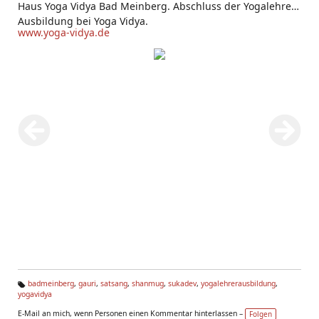
Haus Yoga Vidya Bad Meinberg. Abschluss der Yogalehrer
Ausbildung bei Yoga Vidya.
www.yoga-vidya.de
badmeinberg
,
gauri
,
satsang
,
shanmug
,
sukadev
,
yogalehrerausbildung
,
yogavidya
Ta
g
E-Mail an mich, wenn Personen einen Kommentar hinterlassen –
Folgen
s: