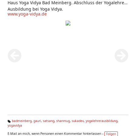
Haus Yoga Vidya Bad Meinberg. Abschluss der Yogalehrer
Ausbildung bei Yoga Vidya.
www.yoga-vidya.de
badmeinberg
,
gauri
,
satsang
,
shanmug
,
sukadev
,
yogalehrerausbildung
,
yogavidya
Ta
g
E-Mail an mich, wenn Personen einen Kommentar hinterlassen –
Folgen
s: