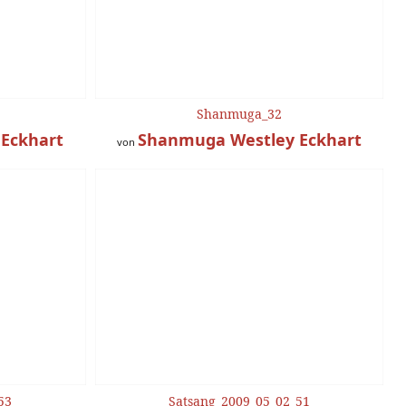
Shanmuga_32
Eckhart
Shanmuga Westley Eckhart
von
53
Satsang_2009_05_02_51