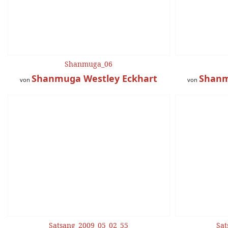
Shanmuga_06
Shanmuga Westley Eckhart
Shanm
von
von
Satsang_2009_05_02_55
Sat