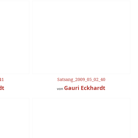
41
Satsang_2009_05_02_40
dt
Gauri Eckhardt
von