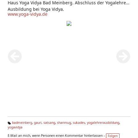
Haus Yoga Vidya Bad Meinberg. Abschluss der Yogalehrer
Ausbildung bei Yoga Vidya.
www.yoga-vidya.de
badmeinberg
,
gauri
,
satsang
,
shanmug
,
sukadev
,
yogalehrerausbildung
,
yogavidya
Ta
g
E-Mail an mich, wenn Personen einen Kommentar hinterlassen –
Folgen
s: