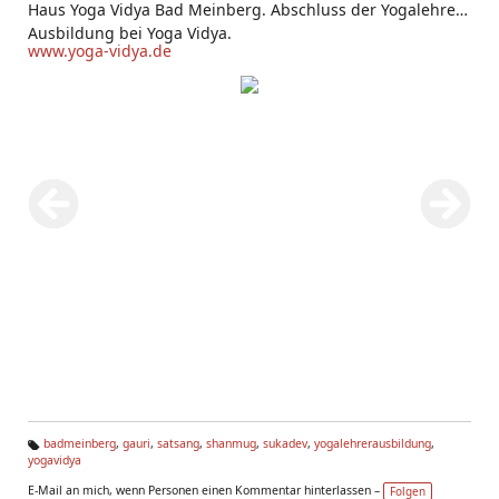
Haus Yoga Vidya Bad Meinberg. Abschluss der Yogalehrer
Ausbildung bei Yoga Vidya.
www.yoga-vidya.de
badmeinberg
,
gauri
,
satsang
,
shanmug
,
sukadev
,
yogalehrerausbildung
,
yogavidya
Ta
g
E-Mail an mich, wenn Personen einen Kommentar hinterlassen –
Folgen
s: