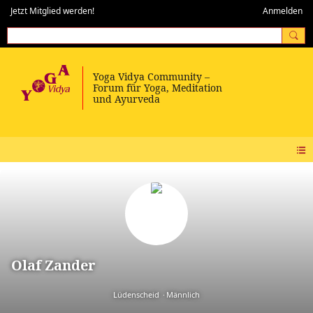
Jetzt Mitglied werden!
Anmelden
Olaf Zander
Lüdenscheid
Männlich